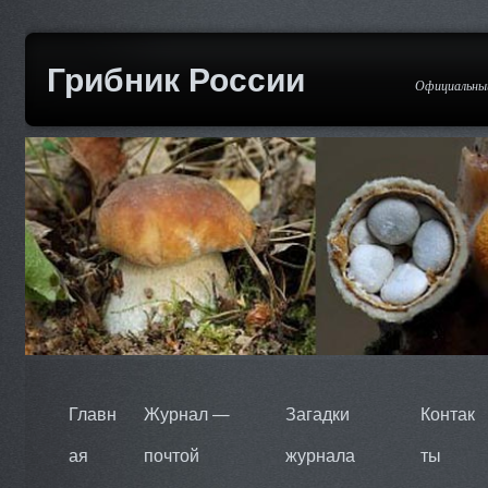
Грибник России
Официальный
Главн
Журнал —
Загадки
Контак
ая
почтой
журнала
ты