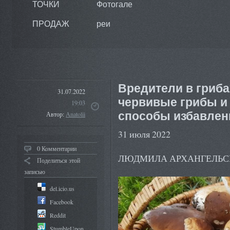
ТОЧКИ
Фотогале
ПРОДАЖ
реи
Вредители в гриба
31.07.2022
червивые грибы и
19:03
способы избавлени
Автор:
Anatolii
31 июля 2022
0 Комментарии
ЛЮДМИЛА АРХАНГЕЛЬС
Поделиться этой
записью
del.icio.us
Facebook
Reddit
StumbleUpon