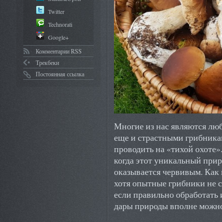
Twitter
Technorati
Google+
Комментарии RSS
Трекбеки
Постоянная ссылка
Многие из нас являются лю
еще и страстными грибника
проводить на «тихой охоте»
когда этот уникальный прир
оказывается червивым. Как
хотя опытные грибники не с
если правильно обработать и
дары природы вполне можно