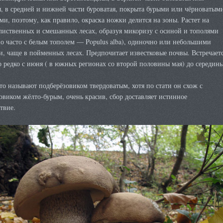
, в средней и нижней части буроватая, покрыта бурыми или чёрноватым
и, поэтому, как правило, окраска ножки делится на зоны. Растет на
лиственных и смешанных лесах, образуя микоризу с осиной и тополями
о часто с белым тополем — Populus alba), одиночно или небольшими
, чаще в пойменных лесах. Предпочитает известковые почвы. Встречает
 редко с июня ( в южных регионах со второй половины мая) до середин
то называют подберёзовиком твердоватым, хотя по стати он схож с
виком жёлто-бурым, очень красив, сбор доставляет истинное
твие.