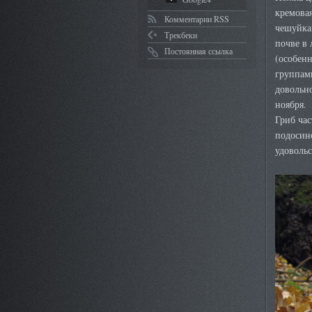
кремовая
Комментарии RSS
чешуйкам
Трекбеки
почве в 
Постоянная ссылка
(особенн
группами
довольно
ноября.
Гриб час
подосино
удовольс