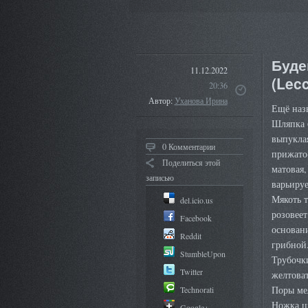
Буде
11.12.2022
(Lec
20:36
Автор:
Уханова Ирина
Ещё наз
Шляпка 
выпукла
0 Комментарии
прижато-
Поделиться этой
матовая,
записью
варьируе
Мякоть т
del.icio.us
розовеет
Facebook
основани
Reddit
грибной
StumbleUpon
Трубочки
Twitter
желтоват
Поры мел
Technorati
Ножка ци
Google+