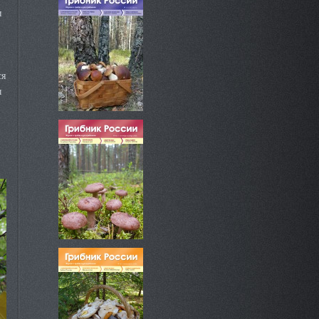
и
ся
ы