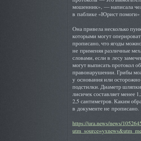
мошенник», — написала че
в паблике «Юрист помоги» 
Она привела несколько пунк
которыми могут оперироват
прописано, что ягоды можно
не применяя различные ме
словами, если в лесу замече
могут выписать протокол о
правонарушении. Грибы мож
у основания или осторожно
подстилки. Диаметр шляпки 
лисичек составляет менее 1
2,5 сантиметров. Каким обр
в документе не прописано.
https://ura.news/news/10526
utm_source=yxnews&utm_me