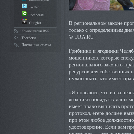
Twitter
Technorati
В региональном законе про
Google+
только с определенным диа
Комментарии RSS
© URA.RU
Трекбеки
Постоянная ссылка
Грибники и ягодники Челяб
мошенников, которые спек
регионального закона о пр
ресурсов для собственных н
нужно знать, кто имеет пра
«Я опасаюсь, что из-за нез
ягодники попадут в лапы м
имеет право выписать прото
протокол, егерь должен выз
при этом любое должностно
удостоверение. Если вам пр
протокола — это вымогател