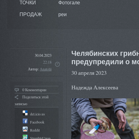
ТОЧКИ
Фотогале
ПРОДАЖ
реи
Челябинских грибн
30.04.2023
предупредили о м
22:18
Автор:
Anatolii
30 апреля 2023
Надежда Алексеева
0 Комментарии
Поделиться этой
записью
del.icio.us
Facebook
Reddit
StumbleUpon