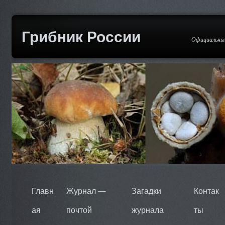
Грибник России
Официальный
Главн
Журнал —
Загадки
Контак
ая
почтой
журнала
ты