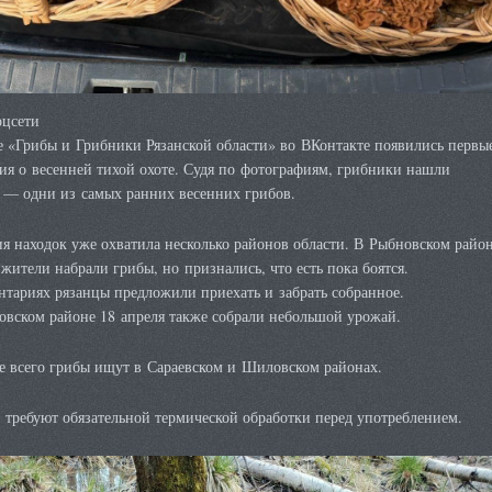
оцсети
е «Грибы и Грибники Рязанской области» во ВКонтакте появились первы
ия о весенней тихой охоте. Судя по фотографиям, грибники нашли
 — одни из самых ранних весенних грибов.
я находок уже охватила несколько районов области. В Рыбновском райо
жители набрали грибы, но признались, что есть пока боятся.
тариях рязанцы предложили приехать и забрать собранное.
овском районе 18 апреля также собрали небольшой урожай.
е всего грибы ищут в Сараевском и Шиловском районах.
требуют обязательной термической обработки перед употреблением.