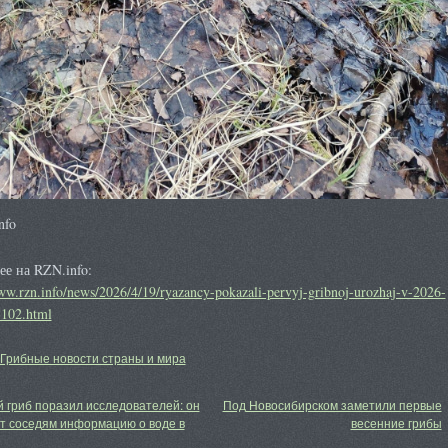
nfo
е на RZN.info:
ww.rzn.info/news/2026/4/19/ryazancy-pokazali-pervyj-gribnoj-urozhaj-v-2026-
102.html
Грибные новости страны и мира
 гриб поразил исследователей: он
Под Новосибирском заметили первые
т соседям информацию о воде в
весенние грибы