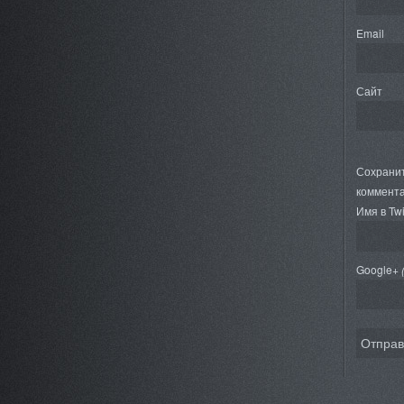
Email
Сайт
Сохранит
коммента
Имя в Twi
Google+