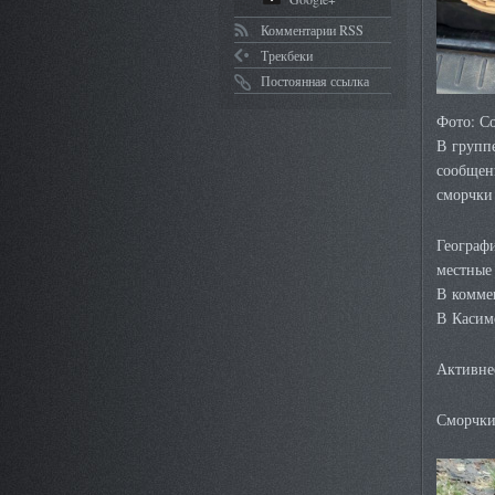
Комментарии RSS
Трекбеки
Постоянная ссылка
Фото: С
В групп
сообщен
сморчки
Географи
местные 
В коммен
В Касим
Активне
Сморчки 