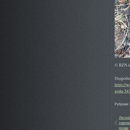
© RZN.i
Подробне
https://w
godu-343
Рубрики:
Лесной
говори
почве