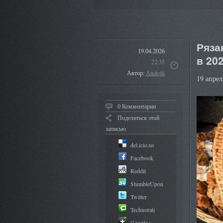
Ряза
19.04.2026
в 20
22:35
Автор:
Anatolii
19 апрел
0 Комментарии
Поделиться этой
записью
del.icio.us
Facebook
Reddit
StumbleUpon
Twitter
Technorati
Google+