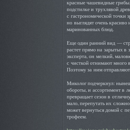
красные чашевидные грибы,
подстилке и трухлявой древ
с гастрономической точки з
но выглядят очень красиво 
маринованных блюд.
Еще один ранний вид — ст
растет прямо на зарытых в
эксперта, он мелкий, малов
с чисткой отнимают много в
Поэтому за ним отправляют
Миколог подчеркнул: нынеш
обороты, и ассортимент в л
превращает сезон в отличн
мало, перепутать их сложно
может вернуться домой с п
трофеем.
https://regions.ru/obschestvo