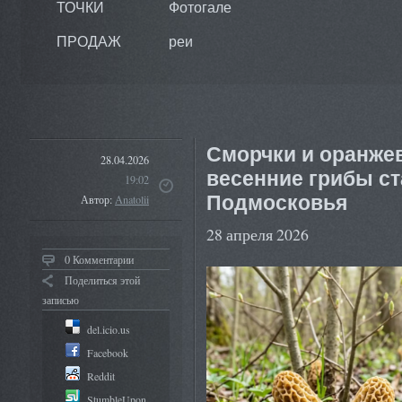
ТОЧКИ
Фотогале
ПРОДАЖ
реи
Сморчки и оранже
28.04.2026
весенние грибы ст
19:02
Подмосковья
Автор:
Anatolii
28 апреля 2026
0 Комментарии
Поделиться этой
записью
del.icio.us
Facebook
Reddit
StumbleUpon