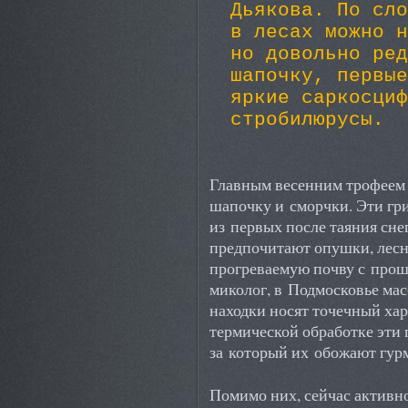
Дьякова. По сло
в лесах можно н
но довольно ред
шапочку, первые
яркие саркосциф
стробилюрусы.
Главным весенним трофеем 
шапочку и сморчки. Эти г
из первых после таяния сне
предпочитают опушки, лесн
прогреваемую почву с прош
миколог, в Подмосковье ма
находки носят точечный ха
термической обработке эти 
за который их обожают гур
Помимо них, сейчас актив