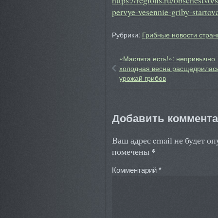
pervye-vesennie-griby-startov
Рубрики:
Грибные новости стран
«Маслята есть!»: непривычно
холодная весна расщедрилас
урожай грибов
Добавить коммент
Ваш адрес email не будет о
*
помечены
Комментарий
*