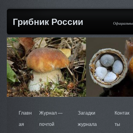
Грибник России
Официальный
Главн
Журнал —
Загадки
Контак
ая
почтой
журнала
ты