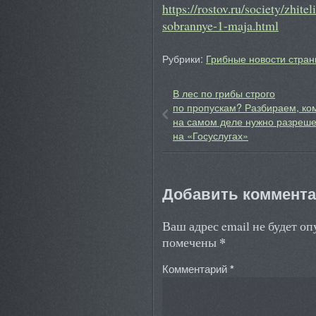
https://rostov.ru/society/zhite
sobrannye-1-maja.html
Рубрики:
Грибные новости стран
В лес по грибы строго
по пропускам? Разбираем, ко
на самом деле нужно разреш
на «Госуслугах»
Добавить коммент
Ваш адрес email не будет о
*
помечены
Комментарий
*