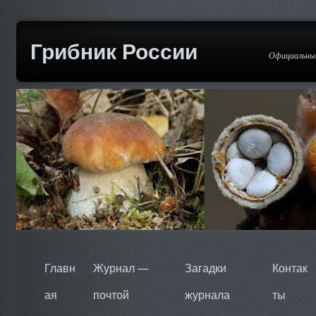
Грибник России
Официальный
Главн
Журнал —
Загадки
Контак
ая
почтой
журнала
ты