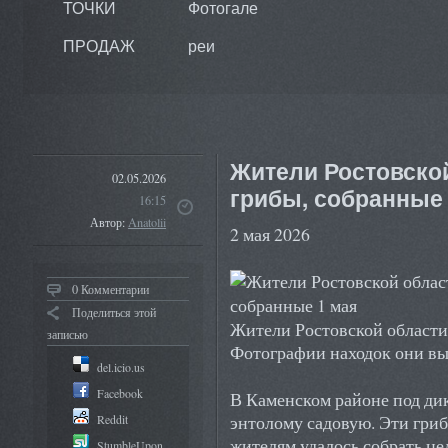
ТОЧКИ
Фотогале
ПРОДАЖ
реи
Жители Ростовско
02.05.2026
грибы, собранные 
16:15
Автор:
Anatolii
2 мая 2026
0 Комментарии
Поделиться этой
Жители Ростовской области 
записью
Фотографии находок они вы
del.icio.us
Facebook
В Каменском районе под д
энтолому садовую. Эти гри
Reddit
жителям удалось собрать це
StumbleUpon