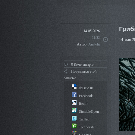
Гриб
14.05.2026
21:32
14 мая 2
Автор:
Anatolii
0 Комментарии
Поделиться этой
записью
del.icio.us
Facebook
Reddit
StumbleUpon
Twitter
Technorati
Google+