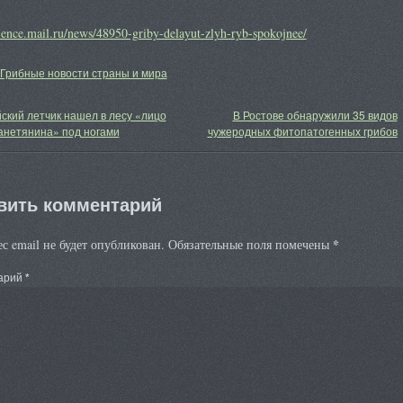
cience.mail.ru/news/48950-griby-delayut-zlyh-ryb-spokojnee/
Грибные новости страны и мира
ский летчик нашел в лесу «лицо
В Ростове обнаружили 35 видов
анетянина» под ногами
чужеродных фитопатогенных грибов
вить комментарий
*
с email не будет опубликован.
Обязательные поля помечены
арий
*