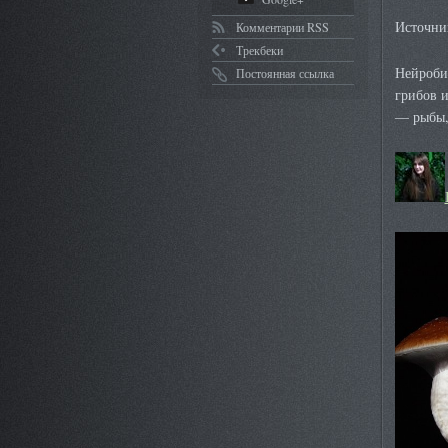
Источни
Комментарии RSS
Трекбеки
Нейроби
Постоянная ссылка
грибов и
— рыбы,