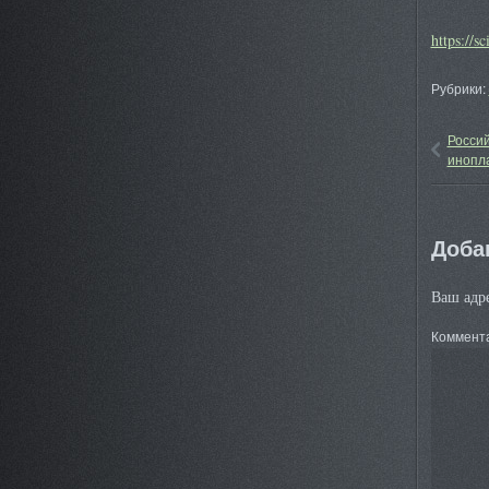
https://s
Рубрики:
Россий
инопл
Доба
Ваш адре
Коммент