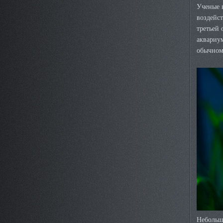
Ученые 
воздейст
третьей 
аквариум
обычном
Небольш