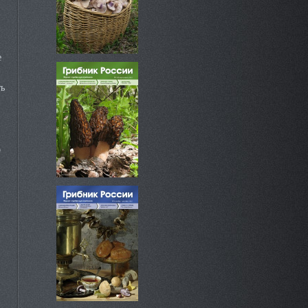
е
ь
о