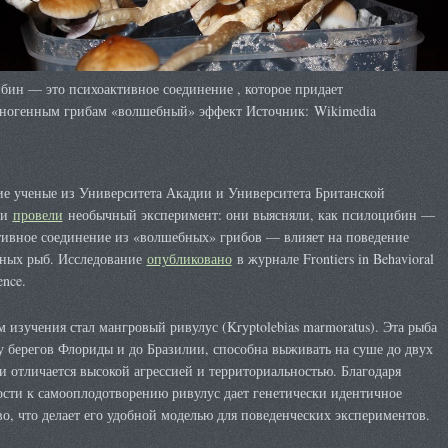
бин — это психоактивное соединение , которое придает
ногенным грибам «волшебный» эффект Источник: Wikimedia
ие ученые из Университета Акадии и Университета Британской
ии
провели
необычный эксперимент: они выясняли, как псилоцибин —
тивное соединение из «волшебных» грибов — влияет на поведение
вных рыб. Исследование
опубликовано
в журнале Frontiers in Behavioral
ence.
 изучения стал мангровый ривулус (Kryptolebias marmoratus). Эта рыба
у берегов Флориды и до Бразилии, способна выживать на суше до двух
и отличается высокой агрессией и территориальностью. Благодаря
ости к самооплодотворению ривулус дает генетически идентичное
о, что делает его удобной моделью для поведенческих экспериментов.