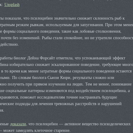
к:
Unsplash
ты показали, что псилоцибин значительно снижает склонность рыб к
атратным резким рывкам, используемым для запугивания. При этом мене
е формы социального поведения, такие как лобовые столкновения,
 почти без изменений. Рыбы стали спокойнее, но не утратили способност
одействию.
 работы биолог Дейна Форсайт отметила, что успокаивающий эффект
бина избирательно снижает эскалированное поведение, требующее мног
 в то время как менее затратные формы социального поведения остаются
ными. По словам биолога Сьюзи Кюри, результаты сложно или
жно получить при прямом изучении на людях. Тем не менее, понимание
кие социальные паттерны изменяются под воздействием псилоцибина, а
храняются, поможет исследователям точнее настраивать будущие
тические подходы для лечения тревожных расстройств и нарушений
ия.
ченые
доказали
, что псилоцибин — активное вещество психоделических
 может замедлять клеточное старение.