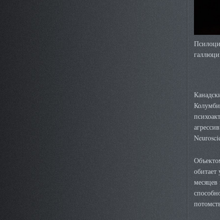
Псилоци
галлюци
Канадск
Колумб
психоак
агресси
Neurosci
Объектом
обитает 
месяцев 
способн
потомств