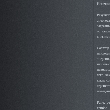
Источни
Результа
энергоз
затратны
остались
к взаим
Соавтор
псилоци
энергии,
неизмен
невозмо
того, ка
какие со
терапев
поведен
Ранее у
грибов —