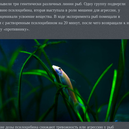
вывели три генетически различных линии рыб. Одну группу подвергли
вию псилоцибина, вторая выступала в роли мишени для агрессии, у
оценивали усвоение вещества. В ходе эксперимента рыб помещали в
 с растворенным псилоцибином на 20 минут, после чего возвращали к и
у «противнику».
ие дозы псилоцибина снижают тревожность или агрессию у рыб