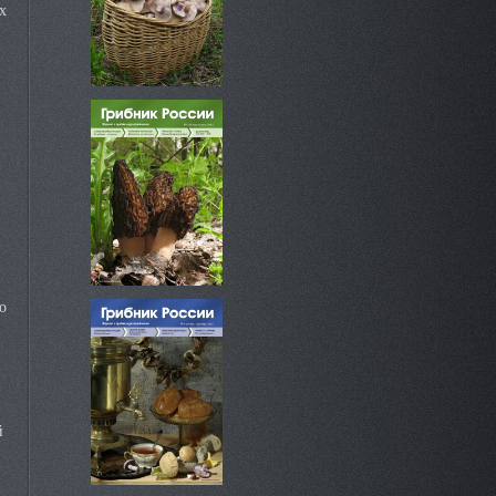
х
о
й