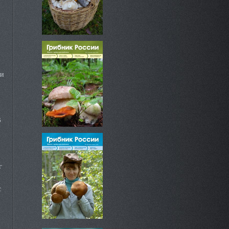
 и
3
г
с