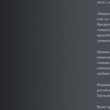
лотос с 
Эммануэ
утку по-
Фридрих 
говядину
европейс
элементы
Премьер
пекинско
сливами
отметили
грибами 
Владими
российск
Презид
Визит п