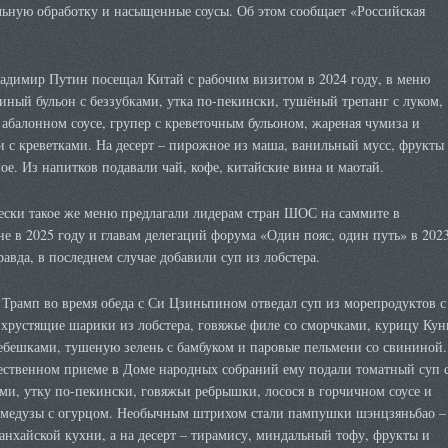
ьную обработку и насыщенные соусы. Об этом сообщает «Российская
ладимир Путин посещал Китай с рабочим визитом в 2024 году, в меню
иный бульон с беззубками, утка по-пекински, тушёный трепанг с луком,
абалонном соусе, групер с креветочным бульоном, жареная чумиза и
 с креветками. На десерт – пирожное из маша, ванильный мусс, фрукты
е. Из напитков подавали чай, кофе, китайские вина и маотай.
ески такое же меню предлагали лидерам стран ШОС на саммите в
е в 2025 году и главам делегаций форума «Один пояс, один путь» в 202
равда, в последнем случае добавили суп из лобстера.
Трамп во время обеда с Си Цзиньпином отведал суп из морепродуктов с
 хрустящие шарики из лобстера, говяжье филе со сморчками, курицу Кун
ебешками, тушеную зелень с бамбуком и паровые пельмени со свининой.
ественном приеме в Доме народных собраний ему подали томатный суп 
ми, утку по-пекински, говяжьи ребрышки, лосося в горчичном соусе и
з медузы с огурцом. Необычным штрихом стали пампушки шэнцзяньбао –
нхайской кухни, а на десерт – тирамису, миндальный тофу, фрукты и