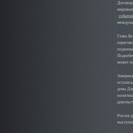
Договора
мировых 
событие
междуна
Глава Б
перегов
поднима
Поднеб
может п
Америка
остались
дома Дэн
полити
довольст
Россия
о
выступа