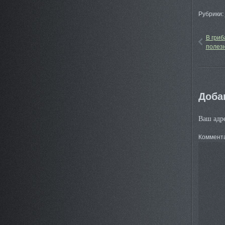
Рубрики:
В гриб
полез
Доба
Ваш адре
Коммент