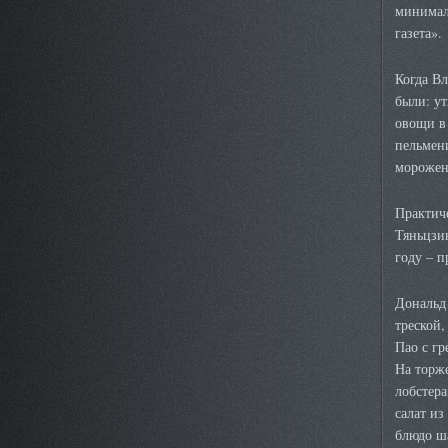
минимал
газета».
Когда В
были: ут
овощи в 
пельмени
морожено
Практич
Тяньцзин
году – п
Дональд 
треской,
Пао с гр
На торж
лобстера
салат и
блюдо ша