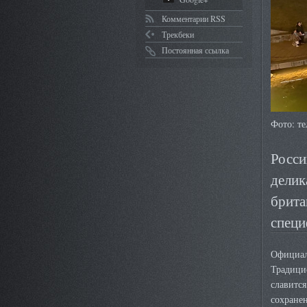
Комментарии RSS
Трекбеки
Постоянная ссылка
Фото: те
Росси
делик
брита
специ
Официаль
Традици
славитс
сохранен