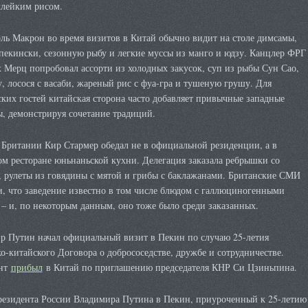
клейким рисом.
ль Макрон во время визитов в Китай обычно видит на столе димсамы,
пекински, сезонную рыбу и легкие муссы из манго и юдзу. Канцлер ФРГ
Мерц попробовал ассорти из холодных закусок, суп из рыбы Сун Сао,
, лосося с васаби, жареный рис с фуа-гра и тушеную грушу. Для
ких гостей китайская сторона часто добавляет привычные западные
, демонстрируя сочетание традиций.
 Британии Кир Стармер обедал не в официальной резиденции, а в
м ресторане юньнаньской кухни. Делегация заказала ребрышки со
, рулеты из говядины с мятой и грибы с баклажанами. Британские СМИ
, что заведение известно в том числе блюдом с галлюциногенными
– и, по некоторым данным, оно тоже было среди заказанных.
р Путин начал официальный визит в Пекин по случаю 25-летия
о-китайского Договора о добрососедстве, дружбе и сотрудничестве.
ент
прибыл
в Китай по приглашению председателя КНР Си Цзиньпина.
резидента России Владимира Путина в Пекин, приуроченный к 25-летию