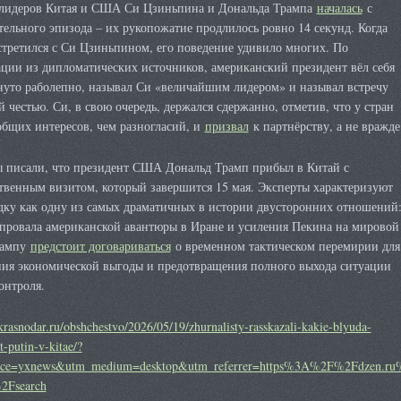
 лидеров Китая и США Си Цзиньпина и Дональда Трампа
началась
с
ельного эпизода – их рукопожатие продлилось ровно 14 секунд. Когда
стретился с Си Цзиньпином, его поведение удивило многих. По
ции из дипломатических источников, американский президент вёл себя
нуто раболепно, называл Си «величайшим лидером» и называл встречу
 честью. Си, в свою очередь, держался сдержанно, отметив, что у стран
общих интересов, чем разногласий, и
призвал
к партнёрству, а не вражде
ы писали, что президент США Дональд Трамп прибыл в Китай с
твенным визитом, который завершится 15 мая. Эксперты характеризуют
здку как одну из самых драматичных в истории двусторонних отношений
 провала американской авантюры в Иране и усиления Пекина на мировой
рампу
предстоит договариваться
о временном тактическом перемирии для
ния экономической выгоды и предотвращения полного выхода ситуации
онтроля.
vkrasnodar.ru/obshchestvo/2026/05/19/zhurnalisty-rasskazali-kakie-blyuda-
-putin-v-kitae/?
rce=yxnews&utm_medium=desktop&utm_referrer=https%3A%2F%2Fdzen.ru
2Fsearch