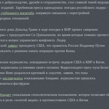
 о добрососедстве, дружбе и сотрудничестве, стал главной темой ведущи
изданий. Зарубежная пресса единодушна: поездка российского лидера –
 глобального масштаба
, напрямую связанное с перестройкой
родных отношений.
елого дома Дональд Трамп в ходе поездки в КНР провел «широкие
оры» с председателем Си Цзиньпином, во время которых помимо прочего
лся и вопрос украинского конфликта. Лидер
есной
заявил
президенту США, что правитель России Владимир Путин
ожалеть о решении начать операцию против Киева.
нские журналисты, освещавшие встречу лидеров США и КНР в Китае,
 недовольны условиями своего питания. Корреспондент пресс-пула Белог
ни Кемп разразился критикой в соцсетях, заявив, что пока
ки
наслаждались
изысканными блюдами, журналистам пришлось
воваться фастфудом.
бладает
уникальным геополитическим положением, которое позволяет е
ть в роли «золотой акции» в противостоянии США и Китая.