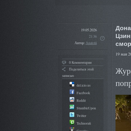
Дона
19.05.2026
Цзин
21:36
смор
Автор:
Anatolii
19 мая 2
0 Комментарии
Журн
Поделиться этой
записью
попр
del.icio.us
Facebook
Reddit
StumbleUpon
Twitter
Technorati
Google+