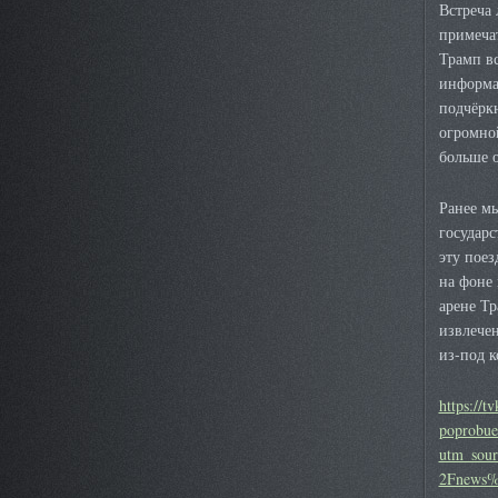
Встреча
примечат
Трамп в
информа
подчёрк
огромной
больше 
Ранее м
государс
эту пое
на фоне
арене Т
извлече
из-под к
https://t
poprobuet
utm_sou
2Fnews%