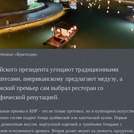
леканал «Краснодар»
йского президента угощают традиционными
атесами, американскому предлагают медузу, а
нский премьер сам выбрал ресторан со
фической репутацией.
ные приемы в КНР – это не только протокол, но и кулинарное искусств
онно гостям подают блюда хуайянской или кантонской кухни. Первая
я деликатным вкусом, виртуозной нарезкой и тушёными блюдами с
ием естественного аромата. Вторая делает акцент на свежесть продуктов,