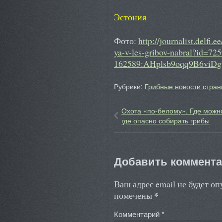
Эстония
Фото:
http://journalist.delfi.
ya-v-les-gribov-nabral?id=7
162589:AHplsb9oqq9B6viD
Рубрики:
Грибные новости стран
Охота «по-белому». Где можн
где опасно собирать грибы
Добавить коммент
Ваш адрес email не будет о
*
помечены
Комментарий
*