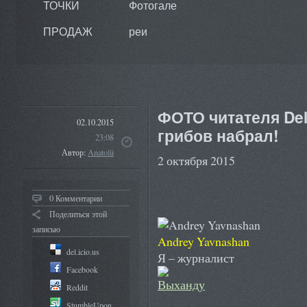
ТОЧКИ
Фотогале
ПРОДАЖ
реи
ФОТО читателя Del
02.10.2015
грибов набрал!
23:08
Автор:
Anatolii
2 октября 2015
0 Комментарии
Поделиться этой
записью
Andrey Yavnashan
del.icio.us
Я – журналист
Facebook
Reddit
StumbleUpon