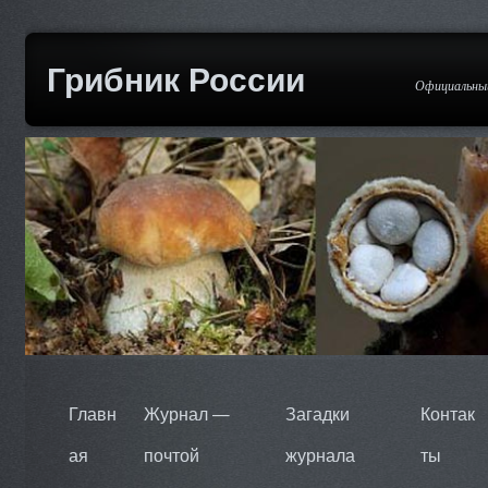
Грибник России
Официальный
Главн
Журнал —
Загадки
Контак
ая
почтой
журнала
ты