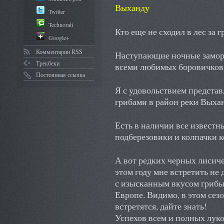
Выханду
Twitter
Technorati
Кто еще не сходил в лес за 
Google+
Комментарии RSS
Наступающие ночные заморо
Трекбеки
всеми любимых боровичков,
Постоянная ссылка
Я с удовольствием представ
грибами в район реки Выха
Есть в наличии все известн
подберезовики и колпачки к
А вот редких черных лисич
этом году мне встретить не
с изысканным вкусом грибы
Европе. Видимо, в этом сезо
встретятся, дайте знать!
Успехов всем и полных лук