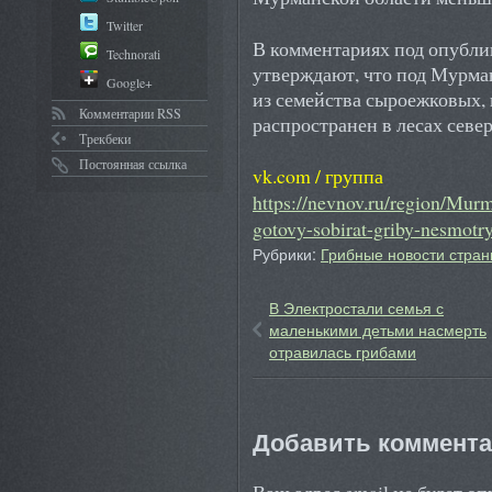
Twitter
В комментариях под опубли
Technorati
утверждают, что под Мурма
Google+
из семейства сыроежковых,
Комментарии RSS
распространен в лесах севе
Трекбеки
Постоянная ссылка
vk.com / группа
https://nevnov.ru/region/Mu
gotovy-sobirat-griby-nesmotr
Рубрики:
Грибные новости стран
В Электростали семья с
маленькими детьми насмерть
отравилась грибами
Добавить коммент