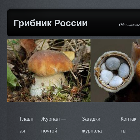
Грибник России
Официальный
Главн
Журнал —
Загадки
Контак
ая
почтой
журнала
ты