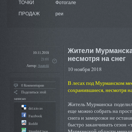
ТОЧКИ
Фотогале
ПРОДАЖ
реи
Жители Мурманска
10.11.2018
несмотря на снег
21:01
Автор:
Anatolii
10 ноября 2018
В лесах под Мурманском ме
0 Комментарии
сохранившиеся, несмотря на
Поделиться этой
записью
Житель Мурманска поделилс
del.icio.us
еще можно собрать на прос
Facebook
снега и заморозки не остан
быстро заканчивать сезон «
Reddit
Мурманской области меньше
StumbleUpon