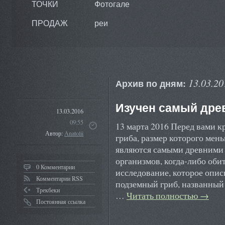
ТОЧКИ
Фотогале
ПРОДАЖ
реи
13.03.20
Архив по дням:
Изучен самый древ
13.03.2016
09:55
13 марта 2016 Перед вами 
Автор:
Anatolii
гриба, размер которого мен
являются самыми древними 
организмов, когда-либо об
0 Комментарии
исследование, которое опи
Комментарии RSS
подземный гриб, названный 
Трекбеки
…
Читать полностью
→
Постоянная ссылка