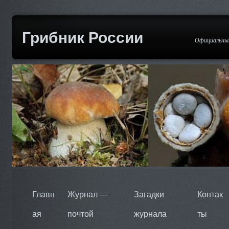
Грибник России
Официальный
Главн
Журнал —
Загадки
Контак
ая
почтой
журнала
ты