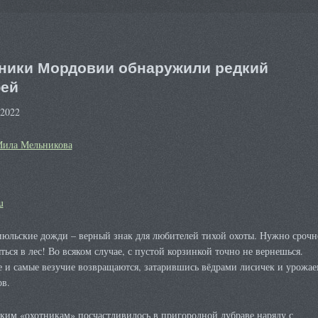
ники Мордовии обнаружили редкий
ей
 2022
ила Мельникова
u
июльские дожди – верный знак для любителей тихой охоты. Нужно срочн
ться в лес! Во всяком случае, с пустой корзинкой точно не вернешься.
 и самые везучие возвращаются, затарившись вёдрами лисичек и урожае
ов.
ким «охотникам» посчастливилось в пригородной дубраве наряду с