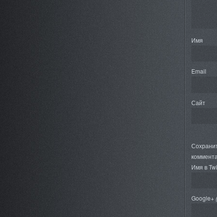
Имя
Email
Сайт
Сохранит
коммента
Имя в Twi
Google+