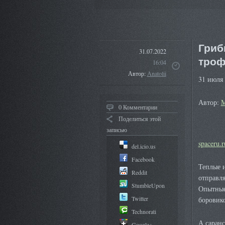
Гриб
31.07.2022
троф
16:04
Автор:
Anatolii
31 июля
Автор:
М
0 Комментарии
Поделиться этой
записью
spaceru.r
del.icio.us
Facebook
Теплые 
Reddit
отправля
StumbleUpon
Опытные
Twitter
боровик
Technorati
А саранс
Google+