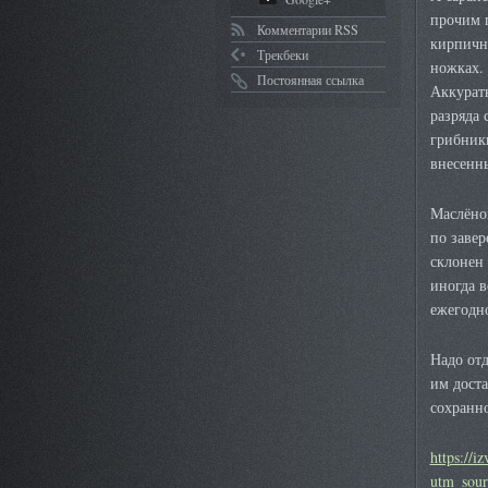
прочим 
Комментарии RSS
кирпичн
Трекбеки
ножках.
Постоянная ссылка
Аккуратн
разряда 
грибники
внесенн
Маслёно
по завер
склонен 
иногда в
ежегодно
Надо отд
им доста
сохранн
https://i
utm_sou