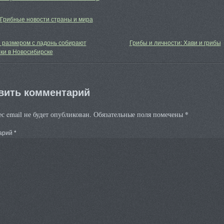
Грибные новости страны и мира
 размером с ладонь собирают
Грибы и личности: Хави и грибы
ки в Новосибирске
вить комментарий
*
с email не будет опубликован.
Обязательные поля помечены
арий
*