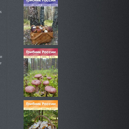
х
 и
е