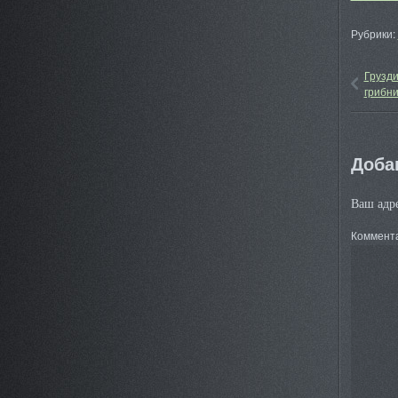
Рубрики:
Грузди
грибни
Доба
Ваш адре
Коммент