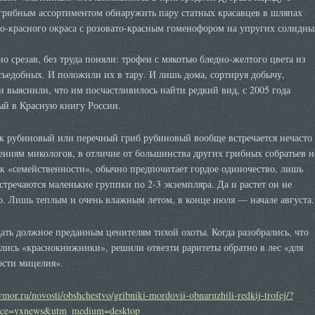
грибным ассортиментом обнаружить пару статных красавцев в шляпах
о-красного окраса с розовато-красным гоменофором на упругих солидны
о срезав, без труда поняли: трофеи с мякотью бледно-желтого цвета из
съедобных. И положили их в тару. И лишь дома, сортируя добычу,
 выяснили, что им посчастливилось найти редкий вид, с 2005 года
ый в Красную книгу России.
к рубиновый или перечный гриб рубиновый вообще встречается нечасто
ениям микологов, в отличие от большинства других грибных собратьев н
к «семейственности», обычно предпочитает гордое одиночество, лишь
стречаются маленькие группки по 2-3 экземпляра. Да и растет он не
. Лишь теплым и очень влажным летом, в конце июля — начале августа.
ать должное преданным ценителям тихой охоты. Когда разобрались, что
лись «краснокнижники», решили отвезти раритеты обратно в лес «для
ости мицелия».
zvmor.ru/novosti/obshchestvo/gribniki-mordovii-obnaruzhili-redkij-trofej/?
rce=yxnews&utm_medium=desktop