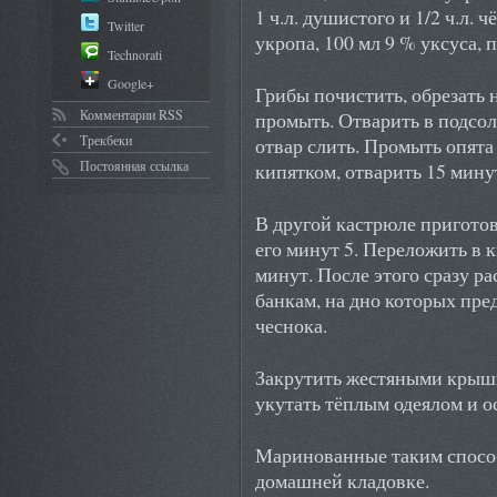
1 ч.л. душистого и 1/2 ч.л. 
Twitter
укропа, 100 мл 9 % уксуса, п
Technorati
Google+
Грибы почистить, обрезать
Комментарии RSS
промыть. Отварить в подсол
Трекбеки
отвар слить. Промыть опята
Постоянная ссылка
кипятком, отварить 15 мину
В другой кастрюле пригото
его минут 5. Переложить в 
минут. После этого сразу р
банкам, на дно которых пре
чеснока.
Закрутить жестяными крышк
укутать тёплым одеялом и о
Маринованные таким способ
домашней кладовке.