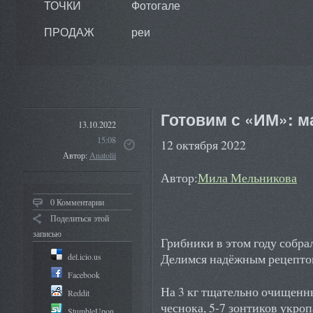
ТОЧКИ
Фотогале
ПРОДАЖ
реи
Готовим с «ИМ»: 
13.10.2022
15:08
12 октября 2022
Автор:
Anatolii
Автор:
Мила Мельникова
0 Комментарии
Поделиться этой
записью
Грибники в этом году собр
Делимся надёжным рецепто
del.icio.us
Facebook
На 3 кг тщательно очищенн
Reddit
чеснока, 5-7 зонтиков укро
StumbleUpon