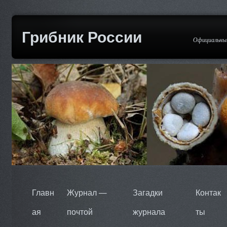
Грибник России
Официальный
Главн
Журнал —
Загадки
Контак
ая
почтой
журнала
ты