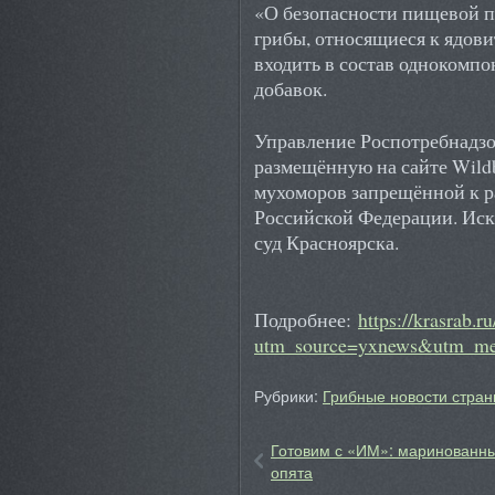
«О безопасности пищевой п
грибы, относящиеся к ядов
входить в состав однокомп
добавок.
Управление Роспотребнадзо
размещённую на сайте Wild
мухоморов запрещённой к р
Российской Федерации. Ис
суд Красноярска.
Подробнее:
https://krasrab.r
utm_source=yxnews&utm_me
Рубрики:
Грибные новости стран
Готовим с «ИМ»: маринованн
опята