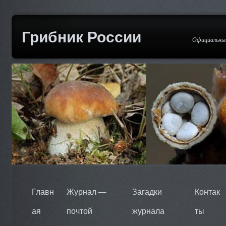
Грибник России
Официальный
Главн
Журнал —
Загадки
Контак
ая
почтой
журнала
ты