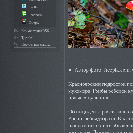
Twitter
Technorati
Google+
Комментарии RSS
Трекбеки
Постоянная ссылка
Автор фото: freepik.com, 
Красноярский подросток по
мухомора. Грибы ребёнок ку
новые ощущения.
Об инциденте рассказали с
Роспотребнадзора по Красно
нашёл в интернете объявле
мухомора. Данный товар св