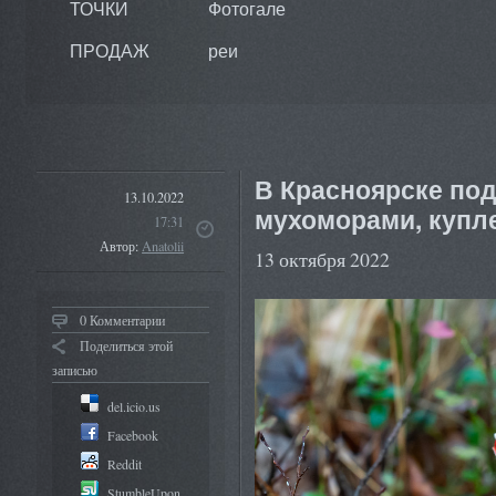
ТОЧКИ
Фотогале
ПРОДАЖ
реи
В Красноярске под
13.10.2022
мухоморами, купле
17:31
Автор:
Anatolii
13 октября 2022
0 Комментарии
Поделиться этой
записью
del.icio.us
Facebook
Reddit
StumbleUpon