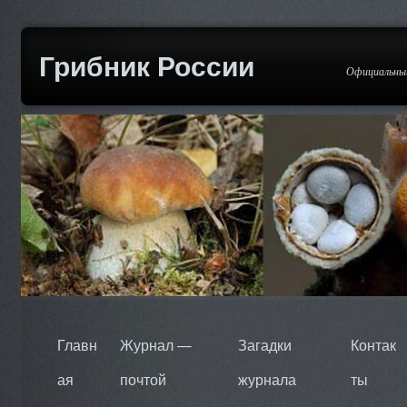
Грибник России
Официальный
Главн
Журнал —
Загадки
Контак
ая
почтой
журнала
ты