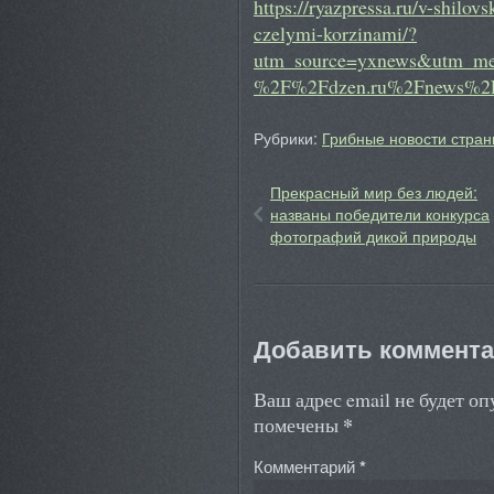
https://ryazpressa.ru/v-shilov
czelymi-korzinami/?
utm_source=yxnews&utm_me
%2F%2Fdzen.ru%2Fnews%2F
Рубрики:
Грибные новости стран
Прекрасный мир без людей:
названы победители конкурса
фотографий дикой природы
Добавить коммент
Ваш адрес email не будет о
*
помечены
Комментарий
*