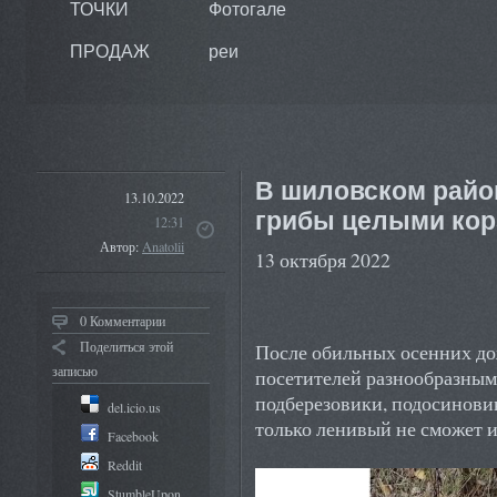
ТОЧКИ
Фотогале
ПРОДАЖ
реи
В шиловском райо
13.10.2022
грибы целыми ко
12:31
Автор:
Anatolii
13 октября 2022
0 Комментарии
Поделиться этой
После обильных осенних до
записью
посетителей разнообразными
подберезовики, подосиновик
del.icio.us
только ленивый не сможет и
Facebook
Reddit
StumbleUpon