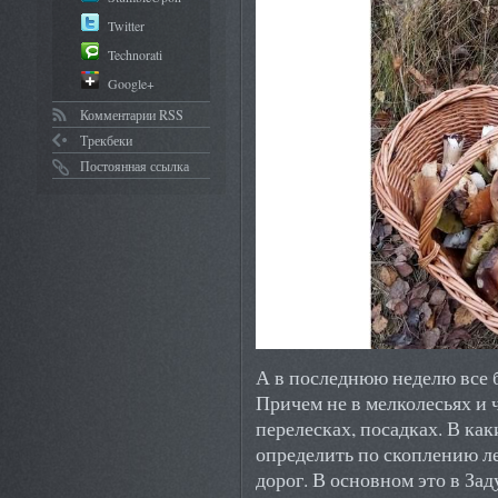
Twitter
Technorati
Google+
Комментарии RSS
Трекбеки
Постоянная ссылка
А в последнюю неделю все б
Причем не в мелколесьях и ч
перелесках, посадках. В ка
определить по скоплению л
дорог. В основном это в За