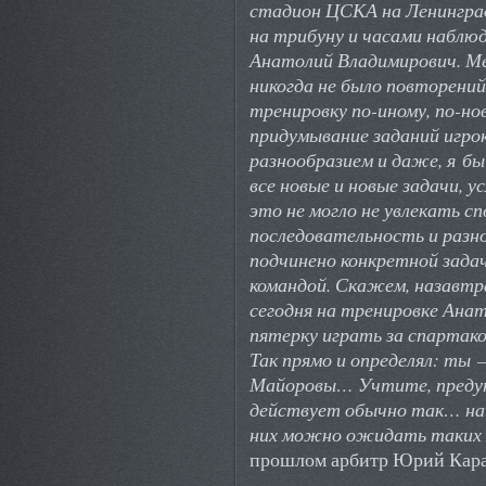
стадион ЦСКА на Ленинград
на трибуну и часами наблюд
Анатолий Владимирович. Ме
никогда не было повторений
тренировку по-иному, по-н
придумывание заданий игрок
разнообразием и даже, я б
все новые и новые задачи, у
это не могло не увлекать 
последовательность и разн
подчинено конкретной задач
командой. Скажем, назавтр
сегодня на тренировке Ана
пятерку играть за спартаков
Так прямо и определял: ты
Майоровы… Учтите, предуп
действует обычно так… на
них можно ожидать таких 
прошлом арбитр Юрий Кар