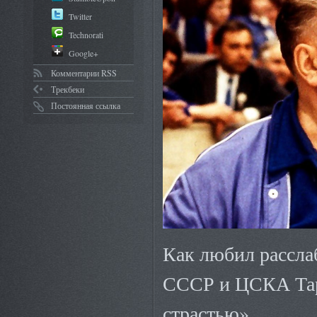
Twitter
Technorati
Google+
Комментарии RSS
Трекбеки
Постоянная ссылка
Как любил рассла
СССР и ЦСКА Тара
страстью»