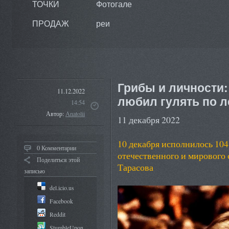
ТОЧКИ
Фотогале
ПРОДАЖ
реи
Грибы и личности
11.12.2022
любил гулять по л
14:54
Автор:
Anatolii
11 декабря 2022
10 декабря исполнилось 104
0 Комментарии
отечественного и мирового
Поделиться этой
Тарасова
записью
del.icio.us
Facebook
Reddit
StumbleUpon