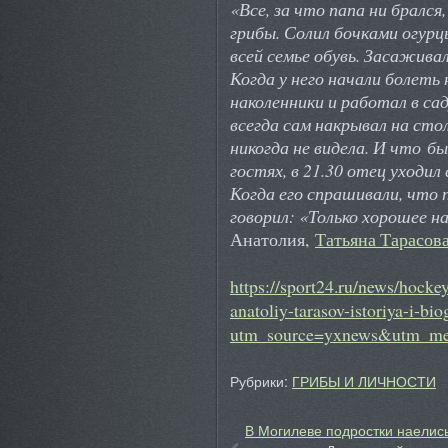
«Все, за что папа ни брался
грибы. Солил бочками огурц
всей семье обувь. Засажива
Когда у него начали болеть 
наколенники и работал в сад
всегда сам накрывал на стол
никогда не видела. И что бы
гостях, в 21.30 отец уходил
Когда его спрашивали, что п
говорил: «Только хорошее н
Анатолия,
Татьяна Тарасов
https://sport24.ru/news/hocke
anatoliy-tarasov-istoriya-i-bi
utm_source=yxnews&utm_me
Рубрики:
ГРИБЫ И ЛИЧНОСТИ
В Могилеве подростки наелис