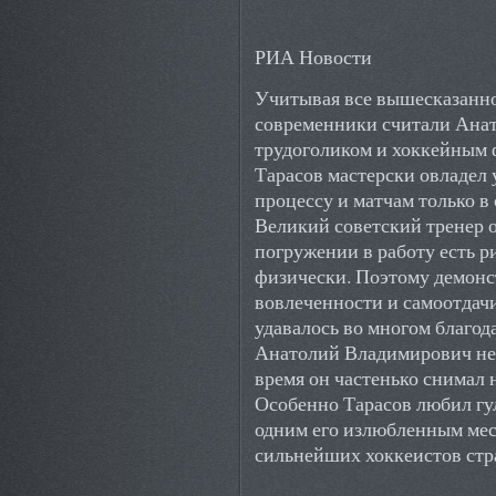
РИА Новости
Учитывая все вышесказанно
современники считали Ана
трудоголиком и хоккейным ф
Тарасов мастерски овладел
процессу и матчам только в 
Великий советский тренер о
погружении в работу есть ри
физически. Поэтому демон
вовлеченности и самоотдачи
удавалось во многом благод
Анатолий Владимирович не 
время он частенько снимал 
Особенно Тарасов любил гул
одним его излюбленным мест
сильнейших хоккеистов стр