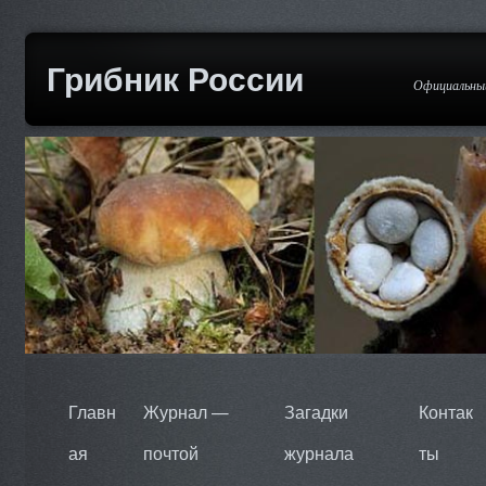
Грибник России
Официальный
Главн
Журнал —
Загадки
Контак
ая
почтой
журнала
ты