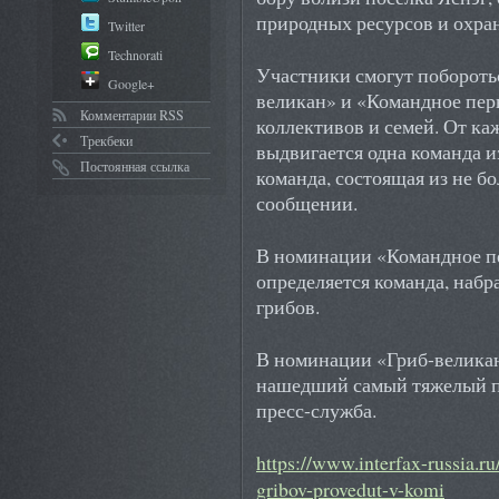
природных ресурсов и охра
Twitter
Technorati
Участники смогут поборотьс
Google+
великан» и «Командное пер
Комментарии RSS
коллективов и семей. От ка
Трекбеки
выдвигается одна команда и
Постоянная ссылка
команда, состоящая из не бо
сообщении.
В номинации «Командное п
определяется команда, наб
грибов.
В номинации «Гриб-великан
нашедший самый тяжелый по
пресс-служба.
https://www.interfax-russia.r
gribov-provedut-v-komi