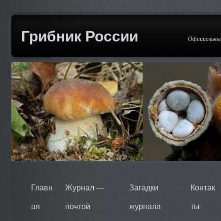
Грибник России
Официальный
Главн
Журнал —
Загадки
Контак
ая
почтой
журнала
ты