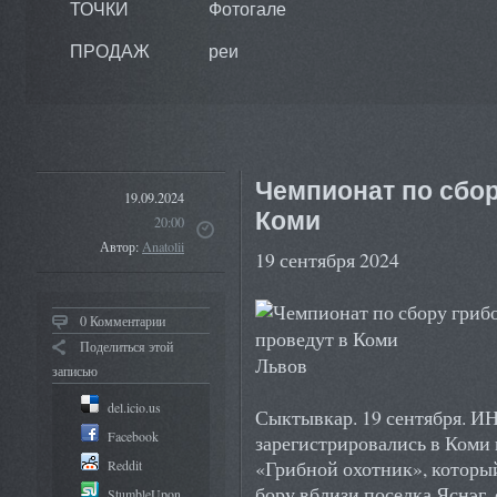
ТОЧКИ
Фотогале
ПРОДАЖ
реи
Чемпионат по сбор
19.09.2024
Коми
20:00
Автор:
Anatolii
19 сентября 2024
0 Комментарии
Поделиться этой
Львов
записью
del.icio.us
Сыктывкар. 19 сентября.
Facebook
зарегистрировались в Коми
«Грибной охотник», который
Reddit
бору вблизи поселка Яснэг,
StumbleUpon