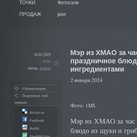
ТОЧКИ
Фотогале
ПРОДАЖ
реи
Мэр из ХМАО за ча
02.01.2025
праздничное блю
20:08
ингредиентами
Автор:
Anatolii
2 января 2024
0 Комментарии
Поделиться этой
записью
Фото: 1MI.
del.icio.us
Мэр из ХМАО за час 
Facebook
Reddit
блюдо из щуки и гри
StumbleUpon