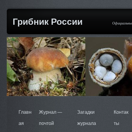
Грибник России
Официальный
Главн
Журнал —
Загадки
Контак
ая
почтой
журнала
ты