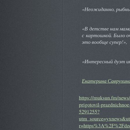
«Неожиданно, рыбны
«В детстве нам мама
с картошкой. Было оч
это вообще супер!»,
«Интересный дуэт и
Екатерина Саврухин
https://muksun.fm/news
prigotovil-prazdnichnoe
5291255?
utm_source=yxnews&ut
r=https%3A%2F%2Fdze