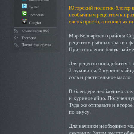
Югорский политик-блогер в
Twitter
необычным рецептом к праз
Technorati
очень просто, а основных и
Google+
Комментарии RSS
Мэр Белоярского района Се
Трекбеки
рецептом рыбных зраз из ф
Постоянная ссылка
Приготовление блюда займет
Для рецепта понадобится 1 
2 луковицы, 2 куриных яйца
соль и растительное масло.
В блендере необходимо сое
и куриное яйцо. Полученну
Туда же отправьте и второе
по вкусу.
Для начинки необходимо ме
луковицу. Затем вместе обж