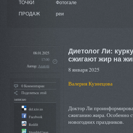
ТОЧКИ
Фотогале
ПРОДАЖ
реи
Диетолог Ли: курк
08.01.2025
сжигают жир на жи
17:00
Автор:
Anatolii
8 января 2025
Валерия Кузнецова
0 Комментарии
Поделиться этой
записью
Доктор Ли проинформировал
del.icio.us
сжиганию жира. Особенно с
Facebook
новогодних праздников.
Reddit
StumbleUpon