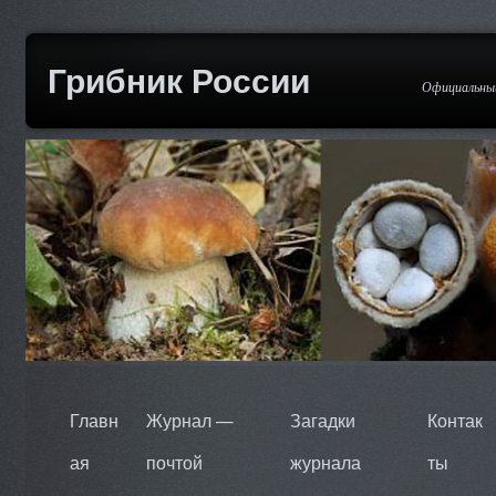
Грибник России
Официальный
Главн
Журнал —
Загадки
Контак
ая
почтой
журнала
ты