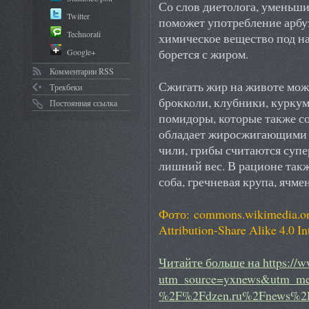
Со слов диетолога, уменьш
Twitter
поможет употребление арбуз
Technorati
химическое вещество под на
борется с жиром.
Google+
Комментарии RSS
Сжигать жир на животе можн
Трекбеки
брокколи, клубники, курку
Постоянная ссылка
помидоры, которые также с
обладает жиросжигающими с
чили, грибы считаются суп
лишний вес. В рационе так
соба, гречневая крупа, ячме
Фото: commons.wikimedia.or
Attribution-Share Alike 4.0 Int
Читайте больше на https://w
utm_source=yxnews&utm_me
%2F%2Fdzen.ru%2Fnews%2F