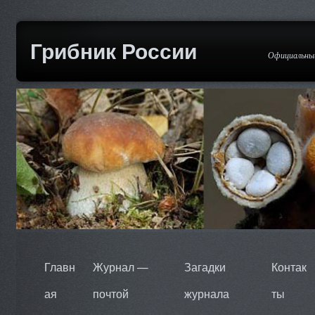
Грибник России
Официальный
Главн
Журнал —
Загадки
Контак
ая
почтой
журнала
ты