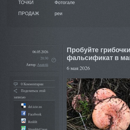
ТОЧКИ
Фотогале
ПРОДАЖ
реи
Пробуйте грибочки
06.05.2026
фальсификат в ма
20:30
Автор:
Anatolii
6 мая 2026
0 Комментарии
Поделиться этой
записью
del.icio.us
Facebook
Reddit
StumbleUpon