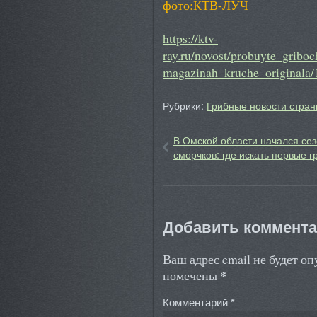
фото:КТВ-ЛУЧ
https://ktv-
ray.ru/novost/probuyte_gribo
magazinah_kruche_originala/
Рубрики:
Грибные новости стран
В Омской области начался се
сморчков: где искать первые г
Добавить коммент
Ваш адрес email не будет о
*
помечены
Комментарий
*