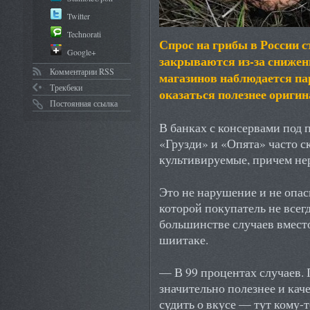
Twitter
Technorati
Спрос на грибы в России с
Google+
закрываются из-за снижен
Комментарии RSS
магазинов наблюдается п
Трекбеки
оказаться полезнее оригин
Постоянная ссылка
В банках с консервами под
«Грузди» и «Опята» часто с
культивируемые, причем не
Это не нарушение и не опасн
которой покупатель не всегд
большинстве случаев вместо
шиитаке.
— В 99 процентах случаев. 
значительно полезнее и каче
судить о вкусе — тут кому-