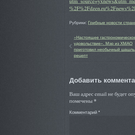
utm_source=yxnews&utm_me
%2F%2Fdzen.ru%2Fnews%2F
Рубрики:
Грибные новости стран
«Настоящее гастрономическо
удовольствие». Мэр из ХМАО
приготовил необычный шашл
рецепт
Добавить коммент
Ваш адрес email не будет о
*
помечены
Комментарий
*