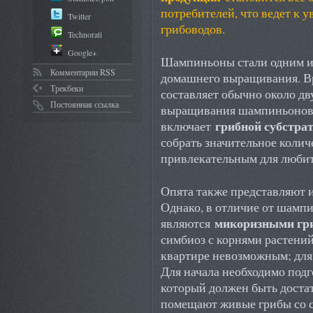
потребителей, что ведет к
Twitter
грибоводов.
Technorati
Google+
Шампиньоны стали одним из
Комментарии RSS
домашнего выращивания. Вр
Трекбеки
составляет обычно около дв
Постоянная ссылка
выращивания шампиньонов т
грибной субстрат
включает
собрать значительное количе
привлекательным для любит
Опята также представляют 
Однако, в отличие от шампи
микоризными гр
являются
симбиоз с корнями растений
квартире невозможным; для 
Для начала необходимо подг
который должен быть достат
помещают живые грибы со с