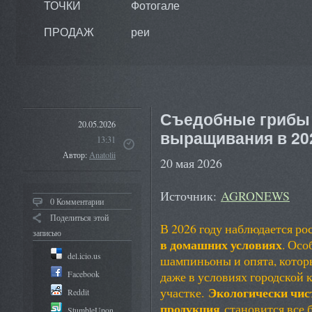
ТОЧКИ
Фотогале
ПРОДАЖ
реи
Съедобные грибы
20.05.2026
выращивания в 20
13:31
Автор:
Anatolii
20 мая 2026
Источник:
AGRONEWS
0 Комментарии
Поделиться этой
В 2026 году наблюдается ро
записью
в домашних условиях
. Осо
del.icio.us
шампиньоны и опята, котор
Facebook
даже в условиях городской
Экологически чис
участке.
Reddit
продукция
становится все 
StumbleUpon