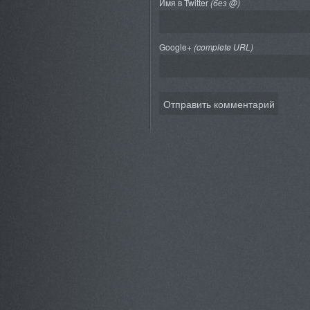
Имя в Twitter
(без @)
Google+
(complete URL)