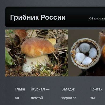
Грибник России
Официальный
Главн
Журнал —
Загадки
Контак
ая
почтой
журнала
ты