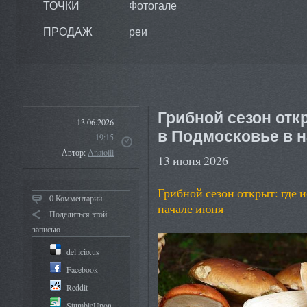
ТОЧКИ
Фотогале
ПРОДАЖ
реи
Грибной сезон отк
13.06.2026
в Подмосковье в 
19:15
Автор:
Anatolii
13 июня 2026
Грибной сезон открыт: где 
0 Комментарии
начале июня
Поделиться этой
записью
del.icio.us
Facebook
Reddit
StumbleUpon