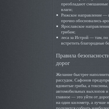
преобладают смешанные 
влаги;
Рижское направление — в
прочно обосновались ар
Ярославское направление
грибам;
леса за Истрой — там, п
встретить благородные б
Правила безопасности
дорог
Желание быстрее наполнить
рассудок. Сафонов предупре
ядовитые грибы, а токсины,
автомобильных выхлопов и
главное — это уйти от доро
на один километр, а лучше 
получится собрать наиболее