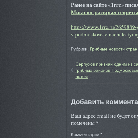
Ранее на сайте «1rre» пис
Миколог раскрыл секреты
https://www.1rre.ru/2659889-g
v-podmoskove-v-nachale-iyun
Рубрики:
Грибные новости стран
Серпухов признан одним из с
грибных районов Подмосковья
летом
Добавить коммент
Ваш адрес email не будет о
*
помечены
Комментарий
*