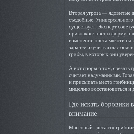
Вторая угроза — ядовитые 
съедобные. Универсального 
существует. Эксперт совету
признаков: цвет и форму шл
изменение цвета мякоти на
заранее изучить атлас опасн
грибы, в которых они увере
А вот споры о том, срезать
считает надуманными. Гораз
и присыпать место грибниц
мицелию восстановиться и 
Где искать боровики в
внимание
Массовый «десант» грибник
лидером по белым грибам с