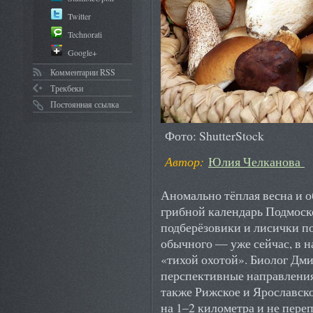
Twitter
Technorati
Google+
Комментарии RSS
Трекбеки
Постоянная ссылка
Фото: ShutterStock
Автор:
Юлия Челканова
Аномально тёплая весна и 
грибной календарь Подмоск
подберёзовики и лисички по
обычного — уже сейчас, в н
«тихой охотой». Биолог Дм
перспективные направления
также Рижское и Ярославско
на 1–2 километра и не пере