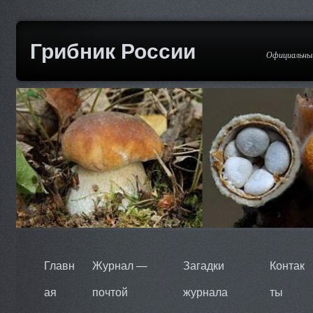
Грибник России
Официальный
Главн
Журнал —
Загадки
Контак
ая
почтой
журнала
ты