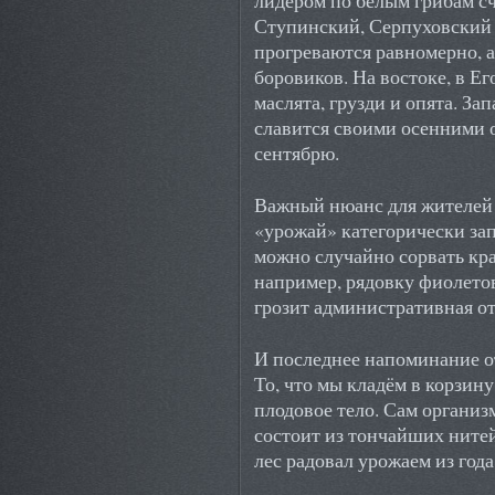
Ступинский, Серпуховский 
прогреваются равномерно, 
боровиков. На востоке, в Е
маслята, грузди и опята. За
славится своими осенними о
сентябрю.
Важный нюанс для жителей 
«урожай» категорически за
можно случайно сорвать к
например, рядовку фиолетов
грозит административная о
И последнее напоминание от
То, что мы кладём в корзин
плодовое тело. Сам организ
состоит из тончайших нитей
лес радовал урожаем из года 