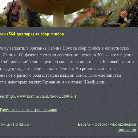
тов (564 доллара) за сбор грибов
мму заплатила британка Сабина Прус за сбор грибов в окрестностях
. Из них 100 фунтов составил собственно штраф, а 300 — возмещение
 Собирать грибы запрещено во многих лесах и парках Великобритании.
 предупреждают специальные таблички. А грибников ловят и
ривают к разного рода штрафам каждый сезон. Похожие запреты
ют в некоторых землях Германии и кантонах Швейцарии.
ее:
http://www.kommersant.ru/doc/2896861
Грибные новости страны и мира
чница «По грибы»
Веселый фотоконкурс окончился
трагически