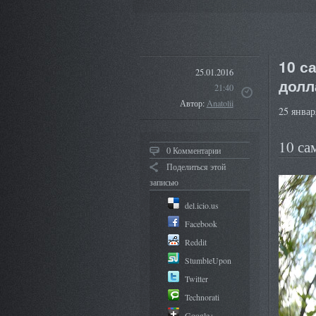
10 с
25.01.2016
долл
21:40
Автор:
Anatolii
25 январ
10 са
0 Комментарии
Поделиться этой
записью
del.icio.us
Facebook
Reddit
StumbleUpon
Twitter
Technorati
Google+