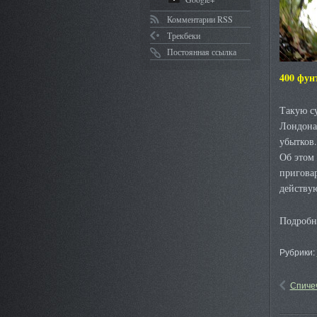
Комментарии RSS
Трекбеки
Постоянная ссылка
400 фун
Такую су
Лондона
убытков.
Об этом
пригова
действу
Подробн
Рубрики:
Спиче