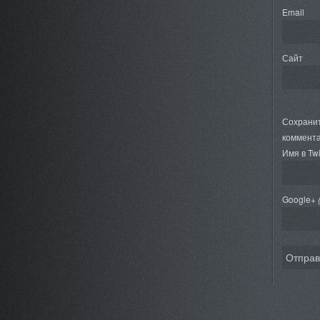
Email
Сайт
Сохранит
коммента
Имя в Twi
Google+