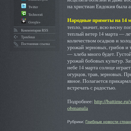
на христиан Евдокия была а
Twitter
Technorati
Народные приметы на 14 м
Google+
тепло, значит, всю весну по
Комментарии RSS
теплый ветер 14 марта — лет
Трекбеки
количеством осадков и хол
Постоянная ссылка
урожай зерновых, грибов и
— хлеба много будет. Густо
урожай бобовых культур. За
небе 14 марта солнце играе
огурцов, трав, зерновых. П
явное. Полагается прикарм
встречать с радостью.
Подробнее:
http://battime.ru
obmanula
Рубрики:
Грибные новости стран