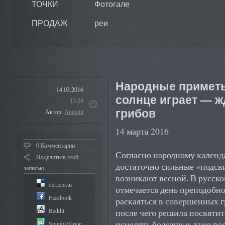
ТОЧКИ
Фотогале
ПРОДАЖ
реи
Народные приметы
14.03.2016
солнце играет — ж
13:24
грибов
Автор:
Anatolii
14 марта 2016
0 Комментарии
Согласно народному календа
Поделиться этой
достаточно сильные «подсв
записью
возникают весной. В русско
del.icio.us
отмечается день преподобн
Facebook
раскаяться в совершенных г
Reddit
после чего решила посвятить
исцелять болезни и даже в
StumbleUpon