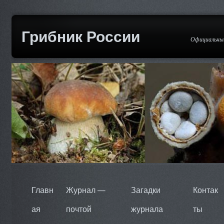
Грибник России
Официальный
Главн
Журнал —
Загадки
Контак
ая
почтой
журнала
ты