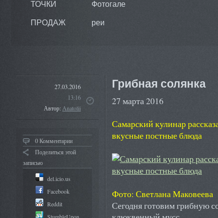
ТОЧКИ
Фотогале
ПРОДАЖ
реи
Грибная солянка
27.03.2016
13:16
27 марта 2016
Автор:
Anatolii
Самарский кулинар рассказа
вкусные постные блюда
0 Комментарии
Поделиться этой
записью
del.icio.us
Facebook
Фото: Светлана Маковеева
Сегодня готовим грибную с
Reddit
клюквенный мусс
StumbleUpon