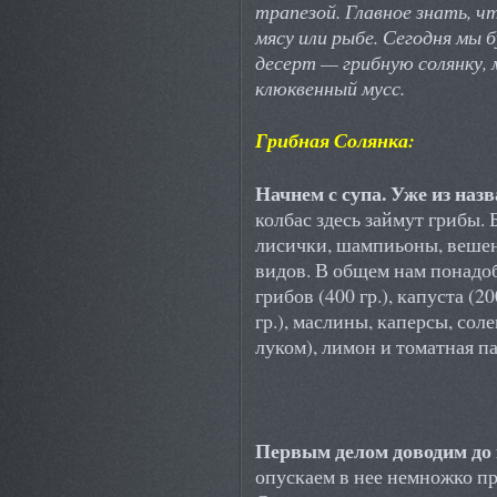
трапезой. Главное знать, 
мясу или рыбе. Сегодня мы 
десерт — грибную солянку,
клюквенный мусс.
Грибная Солянка:
Начнем с супа. Уже из наз
колбас здесь займут грибы. 
лисички, шампиьоны, вешен
видов. В общем нам понадоб
грибов (400 гр.), капуста (20
гр.), маслины, каперсы, со
луком), лимон и томатная пас
Первым делом доводим до 
опускаем в нее немножко п