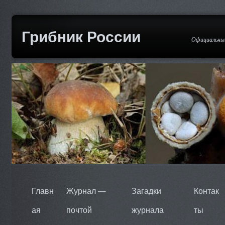
Грибник России
Официальный
Главн
Журнал —
Загадки
Контак
ая
почтой
журнала
ты