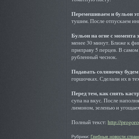
Перемешиваем и бульон эт
тушим. После отпускаем ин
Бульон на огне с момента
менее 30 минут. Ближе к фин
приправу 5 перцев. В самом
рубленный чеснок.
Подавать соляночку будем
горшочках. Сделали их в те
Перед тем, как снять кас
супа на вкус. После наполн
лимоном, зеленью и угощае
Полный текст:
http://progor
Рубрики:
Грибные новости стран