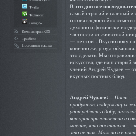
В эти дни все последоват
Twitter
самый строгий и главный и
Technorati
готовятся достойно отметит
Google+
духовно и физически воздер
Комментарии RSS
частности от животной пищи
Трекбеки
— не стоит. Вкусно покушат
Постоянная ссылка
конечно же, progorodsamara.
это сделать. Мы отправили
искусства, где наш старый
учений Андрей Чудаев — от
вкусных постных блюд.
Андрей Чудаев:
— Пост — э
продуктов, содержащих жи
употреблять сдобу, шокола
которая приготовлена из о
мнение, что поститься — не
это не так. Можно и в пос