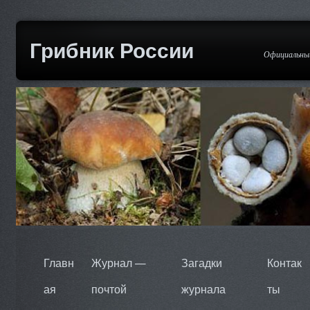
Грибник России
Официальный
Главн
Журнал —
Загадки
Контак
ая
почтой
журнала
ты