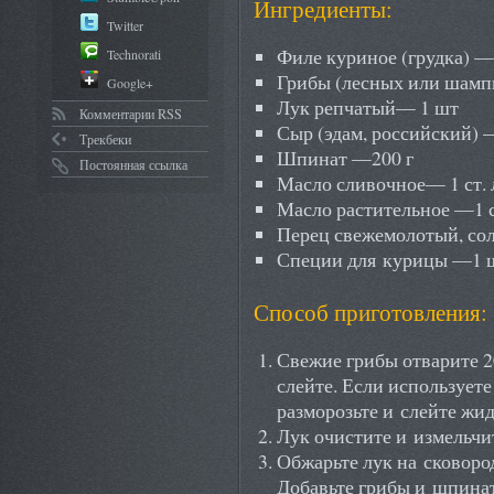
Ингредиенты:
Twitter
Филе куриное (грудка) —
Technorati
Грибы (лесных или шамп
Google+
Лук репчатый— 1 шт
Комментарии RSS
Сыр (эдам, российский) 
Трекбеки
Шпинат —200 г
Постоянная ссылка
Масло сливочное— 1 ст. 
Масло растительное —1 ст
Перец свежемолотый, со
Специи для курицы —1 
Способ приготовления:
Свежие грибы отварите 2
слейте. Если используете
разморозьте и слейте жид
Лук очистите и измельчи
Обжарьте лук на сковоро
Добавьте грибы и шпинат