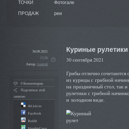
ТОЧКИ
Фотогале
ПРОДАЖ
реи
Куриные рулетики
30.09.2021
13:26
30 сентября 2021
Автор:
Anatolii
Грибы отлично сочетаются с
из курицы с грибной начин
0 Комментарии
на праздничный стол, так 
Поделиться этой
рулетики с грибной начинко
записью
и холодном виде.
del.icio.us
Facebook
Reddit
StumbleUpon