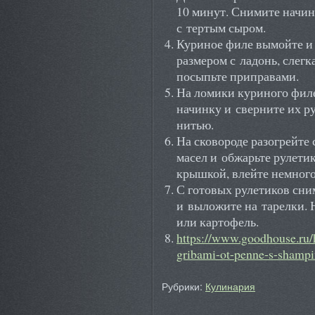
10 минут. Снимите начин
с тертым сыром.
Куриное филе вымойте и
размером с ладонь, слегк
посыпьте приправами.
На ломики куриного фил
начинку и сверните их р
нитью.
На сковороде разогрейте
масел и обжарьте рулетик
крышкой, влейте немного
С готовых рулетиков сни
и выложите на тарелки. 
или картофель.
https://www.goodhouse.ru/
gribami-ot-penne-s-shampi
Рубрики:
Кулинария