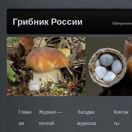
Грибник России
Официальный
Главн
Журнал —
Загадки
Контак
ая
почтой
журнала
ты