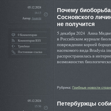
05.12.2024
Почему биоборьба
16:13
Сосновского личи
Автор:
Anatolii
не получится
5 декабря 2024 Анна Медвед
0 Комментарии
в Российском журнале биол
Комментарии RSS
повреждении корней борще
Трекбеки
насекомого вида Bradysia i
Постоянная ссылка
распространилась в интерне
возможностях биологическ
Рубрика:
Грибные новости стран
05.12.2024
Петербуржцы соби
15:36