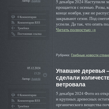
5 декабря 2024 Наступили х
Автор:
Anatolii
прощается с осенью. Розы, 
конце ноября, уже не распу
0 Комментарии
закрывают сезон. Под снего
Комментарии RSS
успели. Да так, что опять п
Трекбеки
Читать полностью
→
Постоянная ссылка
Рубрика:
Грибные новости стран
05.12.2024
Упавшие деревья –
15:20
сделали количест
Автор:
Anatolii
ветровала
5 декабря 2024 Фото из отк
0 Комментарии
и крупных древесных остатк
Комментарии RSS
органического вещества по
Трекбеки