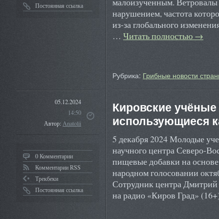
малоизученным. Ветровалы
Постоянная ссылка
нарушением, частота которо
из-за глобального изменени
…
Читать полностью
→
Рубрика:
Грибные новости стран
05.12.2024
Кировские учёные
14:50
использующиеся к
Автор:
Anatolii
5 декабря 2024 Молодые уче
научного центра Северо-Вос
0 Комментарии
пищевые добавки на основе
Комментарии RSS
народном голосовании октя
Трекбеки
Сотрудник центра Дмитрий 
Постоянная ссылка
на радио «Киров Град» (16