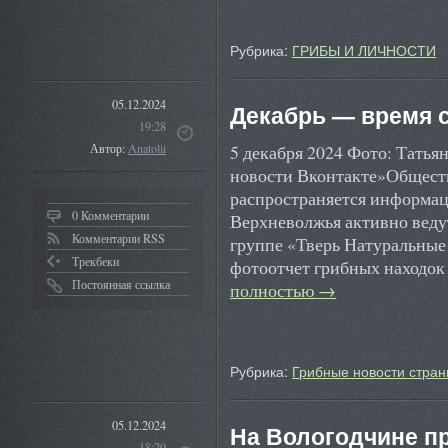
Рубрика:
ГРИБЫ И ЛИЧНОСТИ
05.12.2024
Декабрь — время 
19:28
5 декабря 2024 Фото: Татья
Автор:
Anatolii
новости Вконтакте»Обществ
распространяется информаци
0 Комментарии
Верхневолжья активно ведут
Комментарии RSS
группе «Тверь Натуральные
Трекбеки
фотоотчет грибных находок
Постоянная ссылка
полностью
→
Рубрика:
Грибные новости стран
05.12.2024
На Вологодчине п
18:29