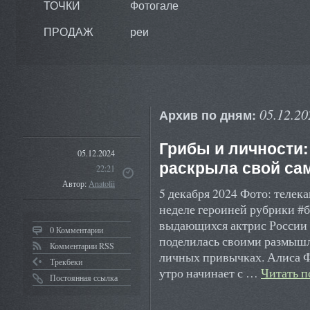
ТОЧКИ
Фотогале
ПРОДАЖ
реи
05.12.20
Архив по дням:
Грибы и личности
05.12.2024
раскрыла свой са
22:21
Автор:
Anatolii
5 декабря 2024 Фото: телек
неделе героиней рубрики #б
выдающихся актрис России
0 Комментарии
поделилась своими размышл
Комментарии RSS
личных привычках. Алиса Ф
Трекбеки
утро начинает с …
Читать 
Постоянная ссылка