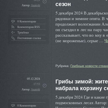
сезон
Автор:
Anatolii
5 декабря 2024 В декабрьск
рядовки и зимние опята. В 
0 Комментарии
продолжает вологжанин Алек
Комментарии RSS
он съездил в лес на пару ч
Трекбеки
рассказывает, что во мху в
Постоянная ссылка
(не мороженые), серые …
Ч
Рубрика:
Грибные новости стран
05.12.2024
Грибы зимой: жит
17:53
набрала корзину 
Автор:
Anatolii
5 декабря 2024 Где и какие
подмосковных лесах Автор
0 Комментарии