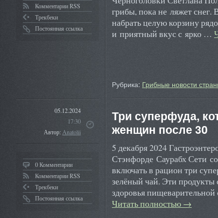
Черноголовки Светлана Пол
Комментарии RSS
грибы, пока не ляжет снег.
Трекбеки
набрать целую корзину рядо
Постоянная ссылка
и приятный вкус с ярко …
Рубрика:
Грибные новости стран
05.12.2024
Три суперфуда, ко
17:30
женщин после 30
Автор:
Anatolii
5 декабря 2024 Гастроэнтер
Стэнфорде Саурабх Сети со
0 Комментарии
включать в рацион три супе
Комментарии RSS
зелёный чай. Эти продукты 
Трекбеки
здоровья пищеварительной 
Постоянная ссылка
Читать полностью
→