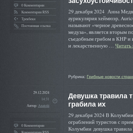
засухоустойчивос
0 Комментарии
29 декабря 2024 Анна Медв
Комментарии RSS
аурикулярия хеймюэр, Auricu
Трекбеки
называют «черное древесное
Постоянная ссылка
медуза», является вторым 
съедобным грибом в КНР и 
и лекарственную …
Читать
Рубрика:
Грибные новости стран
29.12.2024
Девушка травила т
14:31
грабила их
Автор:
Anatolii
29 декабря 2024 В Колумби
ограблений туристов с при
0 Комментарии
Колумбии девушка травила
Комментарии RSS