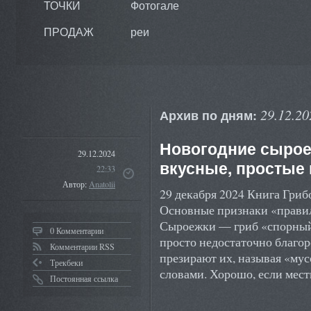
ТОЧКИ
Фотогале
ПРОДАЖ
реи
29.12.20
Архив по дням:
Новогодние сырое
29.12.2024
вкусные, простые 
22:33
Автор:
Anatolii
29 декабря 2024 Книга Гри
Основные признаки «прави
Сыроежки — гриб «спорный
0 Комментарии
просто недостаточно благо
Комментарии RSS
презирают их, называя «му
Трекбеки
словами. Хорошо, если мес
Постоянная ссылка