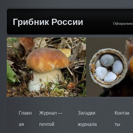
Грибник России
Официальный
Главн
Журнал —
Загадки
Контак
ая
почтой
журнала
ты