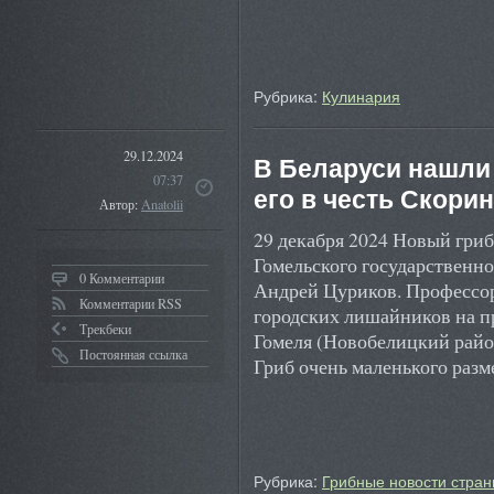
Рубрика:
Кулинария
29.12.2024
В Беларуси нашли
07:37
его в честь Скори
Автор:
Anatolii
29 декабря 2024 Новый гриб
Гомельского государственн
0 Комментарии
Андрей Цуриков. Профессор 
Комментарии RSS
городских лишайников на п
Трекбеки
Гомеля (Новобелицкий райо
Постоянная ссылка
Гриб очень маленького разм
Рубрика:
Грибные новости стран