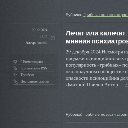
Рубрика:
Грибные новости стран
29.12.2024
Лечат или калеча
21:24
мнения психиатров
Автор:
Anatolii
29 декабря 2024 Несмотря н
продажи псилоцибиновых гр
0 Комментарии
популярность «грибных» пси
Комментарии RSS
околонаучном сообществе н
Трекбеки
опасности псилоцибина для 
Постоянная ссылка
Дмитрий Павлов Автор …
Рубрика:
Грибные новости стран