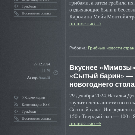
грибами, а затем грабила их
Трекбеки
отдыхающие были в бессозн
Постоянная ссылка
Каролина Мейя Монтойя тр
полностью
→
Рубрика:
Грибные новости стран
29.12.2024
Вкуснее «Мимозы» 
11:29
«Сытый барин» — 
Автор:
Anatolii
новогоднего стола
29 декабря 2024 Наталья Де
0 Комментарии
звучит очень аппетитно и с
Комментарии RSS
Сытный салат Ингредиенты
Трекбеки
150 г Твердый сыр — 100 г
Постоянная ссылка
полностью
→