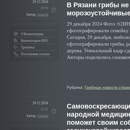
29.12.2024
В Рязани грибы не 
19:59
морозоустойчивы
Автор:
Anatolii
29 декабря 2024 Фото: 62
сфотографировали семейку 
0 Комментарии
Сегодня, 29 декабря, любоз
Комментарии RSS
сфотографировали грибы, ра
Трекбеки
дерева. Уникальный кадр с
Постоянная ссылка
Авторы поделились снимко
Рубрика:
Грибные новости стран
29.12.2024
Самовоскресающий
15:31
народной медицин
Автор:
Anatolii
поможет своим со