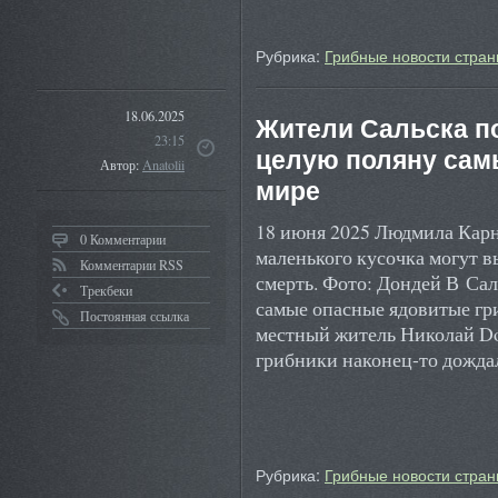
Рубрика:
Грибные новости стран
18.06.2025
Жители Сальска п
23:15
целую поляну сам
Автор:
Anatolii
мире
18 июня 2025 Людмила Кар
0 Комментарии
маленького кусочка могут в
Комментарии RSS
смерть. Фото: Дондей В Са
Трекбеки
самые опасные ядовитые гр
Постоянная ссылка
местный житель Николай D
грибники наконец-то дожд
Рубрика:
Грибные новости стран