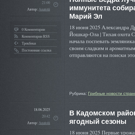
21:00
иммунитета собир
Автор:
Anatolii
Марий Эл
18 июня 2025 Александра Д
0 Комментарии
Йошкар-Ола | Тихая охота 
Комментарии RSS
начала поспевать земляник
Трекбеки
своим сладким и ароматным
Постоянная ссылка
отправляются на поиски эт
Рубрика:
Грибные новости стран
18.06.2025
В Кадомском райо
20:42
ягодный сезоны
Автор:
Anatolii
18 июня 2025 Первые урожа