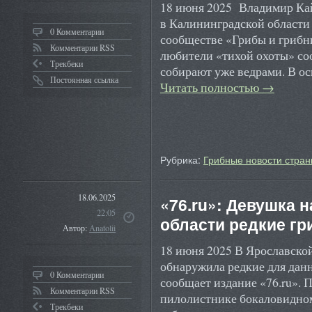
18 июня 2025 Владимир Ка
в Калининградской области 
0 Комментарии
сообществе «Грибы и грибн
Комментарии RSS
любители «тихой охоты» со
Трекбеки
собирают уже ведрами. В о
Постоянная ссылка
Читать полностью
→
Рубрика:
Грибные новости стран
18.06.2025
«76.ru»: Девушка 
22:05
области редкие г
Автор:
Anatolii
18 июня 2025 В Ярославско
обнаружила редкие для дан
0 Комментарии
сообщает издание «76.ru». 
Комментарии RSS
пилолистнике бокаловидном
Трекбеки