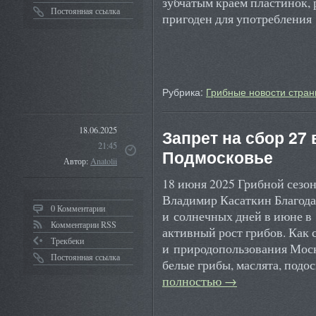
зубчатым краем пластинок,
Постоянная ссылка
пригоден для употреблени
Рубрика:
Грибные новости стран
18.06.2025
Запрет на сбор 27
21:45
Подмосковье
Автор:
Anatolii
18 июня 2025 Грибной сезон
Владимир Касаткин Благода
0 Комментарии
и солнечных дней в июне в
Комментарии RSS
активный рост грибов. Как
Трекбеки
и природопользования Моск
Постоянная ссылка
белые грибы, маслята, под
полностью
→