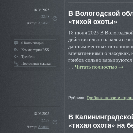
18.06.2025
В Вологодской обл
22:48
«тихой охоты»
Автор:
Anatolii
18 июня 2025 В Вологодской
действительно начался сезо
0 Комментарии
данным местных источников
Комментарии RSS
впечатлениями о находках, 
Трекбеки
грибов сильно варьируются 
Постоянная ссылка
…
Читать полностью
→
Рубрика:
Грибные новости стран
18.06.2025
В Калининградско
22:28
«тихая охота» на 
Автор:
Anatolii