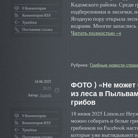
Кадомского района. Среди 
0 Комментарии
подберезовики и лисички, н
Комментарии RSS
Ягодную пору открыла лесн
Трекбеки
ведрами. Многие запаслись
Постоянная ссылка
Читать полностью
→
Рубрика:
Грибные новости стран
18.06.2025
ФОТО ⟩ «Не может
20:23
из леса в Пыльва
Автор:
Anatolii
грибов
18 июня 2025 Limon.ee Неуж
0 Комментарии
можно собирать и белые гр
Комментарии RSS
грибников на Facebook нас
Трекбеки
которые уже выглядывают и
Постоянная ссылка