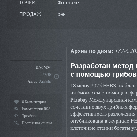
ТОЧКИ
Фотогале
ПРОДАЖ
реи
18.06.20
Архив по дням:
Разработан метод
18.06.2025
с помощью грибов
23:30
Автор:
Anatolii
18 июня 2025 FEBS: найден 
из биомассы с помощью фер
Pixabay Международная ком
0 Комментарии
сочетание двух грибных фе
Комментарии RSS
эффективность разложения 
Трекбеки
опубликована в журнале FE
Постоянная ссылка
клеточные стенки богаты у