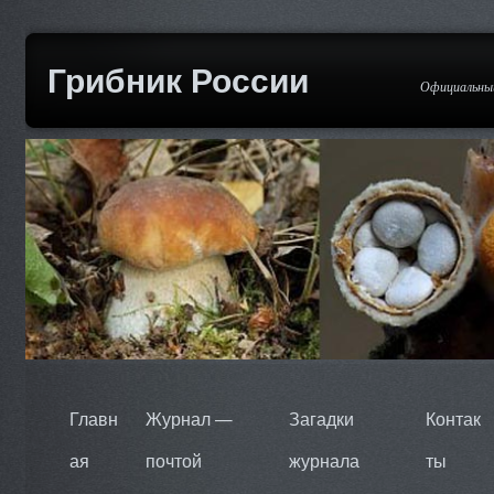
Грибник России
Официальный
Главн
Журнал —
Загадки
Контак
ая
почтой
журнала
ты