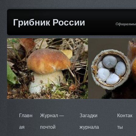
Грибник России
Официальный
Главн
Журнал —
Загадки
Контак
ая
почтой
журнала
ты