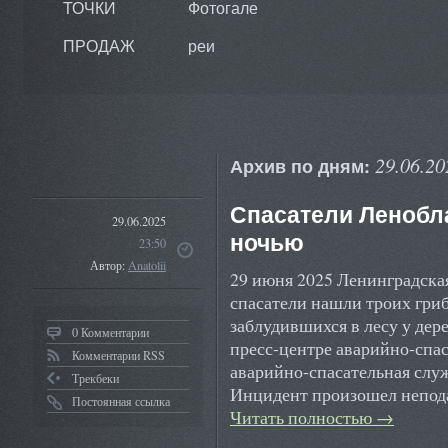
ТОЧКИ
Фотогале
ПРОДАЖ
реи
29.06.20
Архив по дням:
Спасатели Ленобл
29.06.2025
ночью
23:50
Автор:
Anatolii
29 июня 2025 Ленинградска
спасатели нашли троих гриб
заблудившихся в лесу у де
0 Комментарии
пресс-центре аварийно-спа
Комментарии RSS
аварийно-спасательная слу
Трекбеки
Инцидент произошел непода
Постоянная ссылка
Читать полностью
→