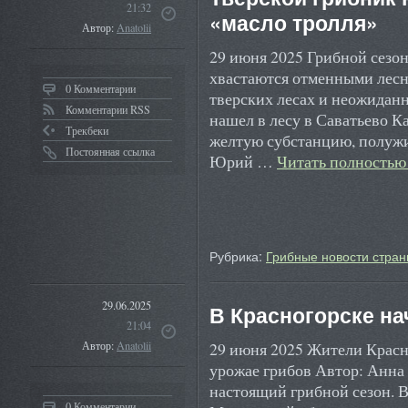
21:32
«масло тролля»
Автор:
Anatolii
29 июня 2025 Грибной сезон
хвастаются отменными лесн
0 Комментарии
тверских лесах и неожидан
Комментарии RSS
нашел в лесу в Саватьево К
Трекбеки
желтую субстанцию, полужи
Постоянная ссылка
Юрий …
Читать полность
Рубрика:
Грибные новости стран
29.06.2025
В Красногорске на
21:04
29 июня 2025 Жители Красн
Автор:
Anatolii
урожае грибов Автор: Анна
настоящий грибной сезон. В
0 Комментарии