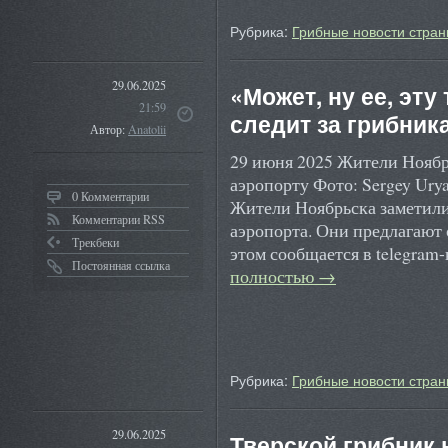
Рубрика:
Грибные новости стран
29.06.2025
«Может, ну ее, эту
21:59
следит за грибник
Автор:
Anatolii
29 июня 2025 Жители Ноябрь
аэропорту Фото: Sergey Uryad
0 Комментарии
Жители Ноябрьска заметили 
Комментарии RSS
аэропорта. Они предлагают 
Трекбеки
этом сообщается в telegra
Постоянная ссылка
полностью
→
Рубрика:
Грибные новости стран
29.06.2025
Тверской грибник