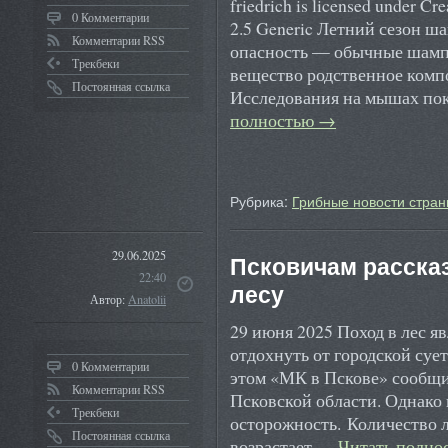
friedrich is licensed under C
0 Комментарии
2.5 Generic Летний сезон 
Комментарии RSS
опасность — обычные шамп
Трекбеки
вещество родственное комп
Постоянная ссылка
Исследования на мышах пок
полностью
→
Рубрика:
Грибные новости стран
29.06.2025
Псковичам рассказ
22:40
лесу
Автор:
Anatolii
29 июня 2025 Поход в лес 
отдохнуть от городской суе
0 Комментарии
этом «МК в Пскове» сообщи
Комментарии RSS
Псковской области. Однако 
Трекбеки
осторожность. Количество л
Постоянная ссылка
возрастает …
Читать полно