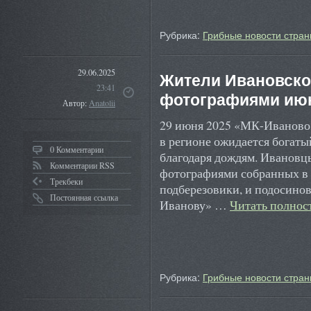
Рубрика:
Грибные новости стран
29.06.2025
Жители Ивановско
23:41
фотографиями июн
Автор:
Anatolii
29 июня 2025 «МК-Иваново»
в регионе ожидается богаты
0 Комментарии
благодаря дождям. Ивановцы
Комментарии RSS
фотографиями собранных в л
Трекбеки
подберезовики, и подосино
Постоянная ссылка
Иванову» …
Читать полно
Рубрика:
Грибные новости стран