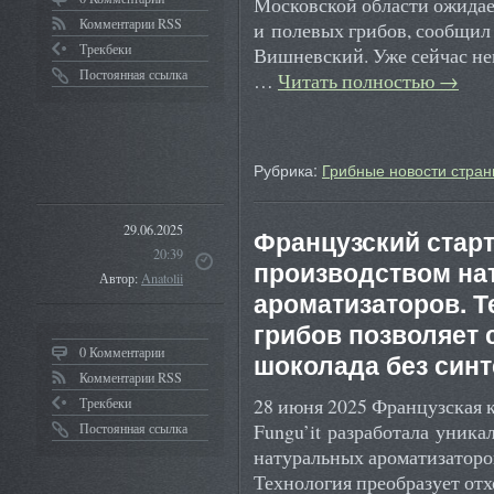
Московской области ожидае
Комментарии RSS
и полевых грибов, сообщил
Трекбеки
Вишневский. Уже сейчас не
Постоянная ссылка
…
Читать полностью
→
Рубрика:
Грибные новости стран
29.06.2025
Французский старт
20:39
производством на
Автор:
Anatolii
ароматизаторов. 
грибов позволяет 
0 Комментарии
шоколада без синт
Комментарии RSS
28 июня 2025 Французская 
Трекбеки
Fungu’it разработала уника
Постоянная ссылка
натуральных ароматизаторо
Технология преобразует от