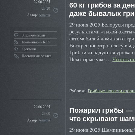
29.06.2025
60 кг грибов за де
23:20
даже бывалых гри
Автор:
Anatolii
29 июня 2025 Белорусы про
результатами «тихой охоты»
0 Комментарии
автомобилей ломятся от гр
Комментарии RSS
Воскресное утро в лесу выд
Трекбеки
Грибники радуются урожаю 
Постоянная ссылка
Некоторые уже …
Читать п
Рубрика:
Грибные новости стран
29.06.2025
Пожарил грибы — 
23:00
что скрывают ша
Автор:
Anatolii
29 июня 2025 Шампиньоны© 