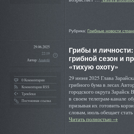
Рубрика:
Грибные новости стран
29.06.2025
Грибы и личности:
22:19
грибной сезон и п
Автор:
Anatolii
«тихую охоту»
29 июня 2025 Глава Зарайск
0 Комментарии
грибного бума в лесах Авто
Комментарии RSS
городского округа Зарайск
Трекбеки
в своем телеграм-канале об
Постоянная ссылка
призывая их готовить корзи
словам, июль обещает стат
Читать полностью
→