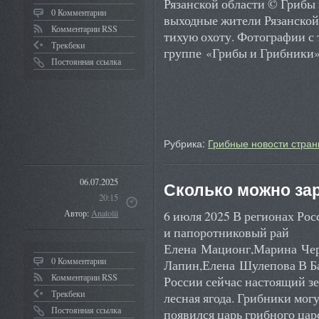
Рязанской области © Грибы 
0 Комментарии
выходные жители Рязанской 
Комментарии RSS
тихую охоту. Фотографии с
Трекбеки
группе «Грибы и Грибники
Постоянная ссылка
Рубрика:
Грибные новости стран
06.07.2025
Сколько можно зар
20:15
6 июля 2025 В регионах Ро
Автор:
Anatolii
и папоротниковый рай
Елена Мационг,Марина Че
0 Комментарии
Лапин,Елена Шулепова В Ба
Комментарии RSS
России сейчас настоящий з
Трекбеки
лесная ягода. Грибники могу
Постоянная ссылка
появился царь грибного ца