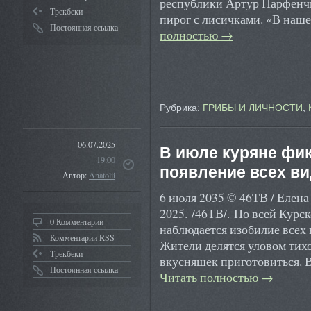
республики Артур Парфенчик
Трекбеки
пирог с лисичками. «В наш
Постоянная ссылка
полностью
→
Рубрика:
ГРИБЫ И ЛИЧНОСТИ
,
06.07.2025
В июле куряне фи
19:00
появление всех ви
Автор:
Anatolii
6 июля 2035 © 46ТВ / Елен
2025. /46ТВ/. По всей Курс
0 Комментарии
наблюдается изобилие всех 
Комментарии RSS
Жители делятся уловом тих
Трекбеки
вкусняшек приготовиться. 
Постоянная ссылка
Читать полностью
→