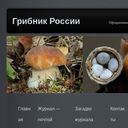
Грибник России
Официальный
Главн
Журнал —
Загадки
Контак
ая
почтой
журнала
ты