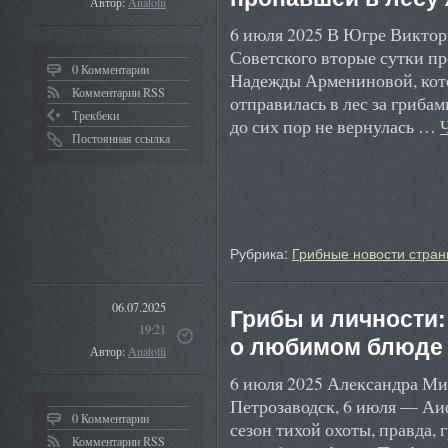
Автор:
Anatolii
6 июля 2025 В Югре Виктор
Советского вторые сутки п
0 Комментарии
Надежды Армениновой, кото
Комментарии RSS
отправилась в лес за гриба
Трекбеки
до сих пор не вернулась …
Постоянная ссылка
Рубрика:
Грибные новости стран
06.07.2025
Грибы и личности
19:21
о любимом блюде 
Автор:
Anatolii
6 июля 2025 Александра М
Петрозаводск, 6 июля — Аи
0 Комментарии
сезон тихой охоты, правда, 
Комментарии RSS