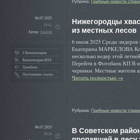
Рубрика:
Грибные новости стран
06.07.2025
Нижегородцы хвас
19:41
из местных лесов
Автор:
Anatolii
6 июля 2025 Среди лидеров 
Екатерина МАРКЕЛОВА Кому
0 Комментарии
несколько ведер этой летн
Комментарии RSS
Перейти в Фотобанк КП В н
Трекбеки
черники. Местные жители а
Постоянная ссылка
Читать полностью
→
Рубрика:
Грибные новости стран
06.07.2025
В Советском райо
19:29
пропавшей в лесу