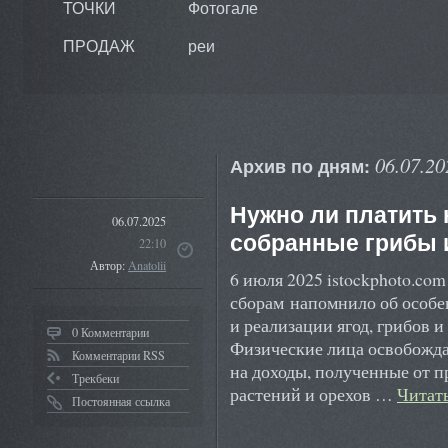
ТОЧКИ
Фотогале
ПРОДАЖ
реи
06.07.20
Архив по дням:
Нужно ли платить 
06.07.2025
собранные грибы 
22:10
Автор:
Anatolii
6 июля 2025 istockphoto.co
сборам напомнило об особе
и реализации ягод, грибов 
0 Комментарии
Физические лица освобожда
Комментарии RSS
на доходы, полученные от п
Трекбеки
растений и орехов …
Читат
Постоянная ссылка