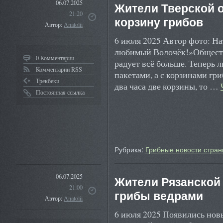
06.07.2025
Жители Тверской о
21:20
корзину грибов
Автор:
Anatolii
6 июля 2025 Автор фото: Н
любимый Волочёк!»Общество
0 Комментарии
радует всё больше. Теперь 
Комментарии RSS
пакетами, а с корзинами гр
Трекбеки
два часа две корзины, то …
Постоянная ссылка
Рубрика:
Грибные новости стран
06.07.2025
Жители Рязанской
21:00
грибы ведрами
Автор:
Anatolii
6 июля 2025 Появились нов