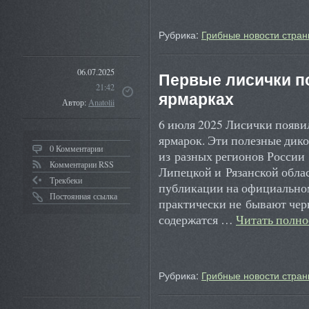
Рубрика:
Грибные новости стран
06.07.2025
Первые лисички п
21:42
ярмарках
Автор:
Anatolii
6 июля 2025 Лисички появи
ярмарок. Эти полезные дик
0 Комментарии
из разных регионов России
Комментарии RSS
Липецкой и Рязанской облас
Трекбеки
публикации на официально
Постоянная ссылка
практически не бывают чер
содержатся …
Читать полн
Рубрика:
Грибные новости стран