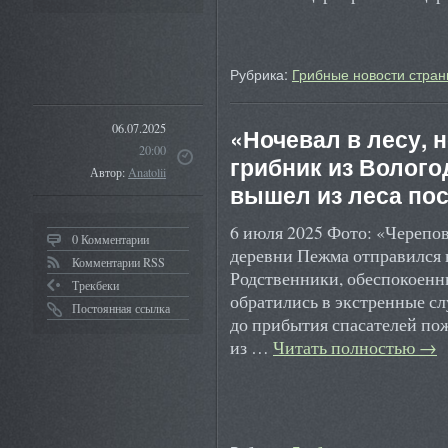
Рубрика:
Грибные новости стран
06.07.2025
«Ночевал в лесу, 
20:00
грибник из Волого
Автор:
Anatolii
вышел из леса по
6 июля 2025 Фото: «Черепо
0 Комментарии
деревни Пежма отправился в
Комментарии RSS
Родственники, обеспокоенн
Трекбеки
обратились в экстренные с
Постоянная ссылка
до прибытия спасателей по
из …
Читать полностью
→