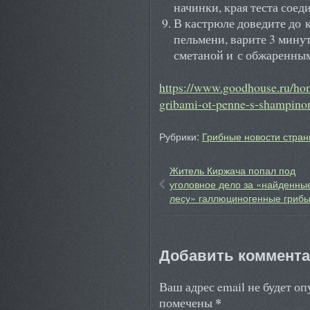
начинки, края теста соед
В кастрюле доведите до 
пельмени, варите 3 мину
сметаной и с обжаренны
https://www.goodhouse.ru/hom
gribami-ot-penne-s-shampinon
Рубрики:
Грибные новости стран
Житель Киржача попал под
уголовное дело за «найденны
лесу» галлюциногенные гриб
Добавить коммент
Ваш адрес email не будет о
*
помечены