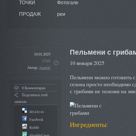
ТОЧКИ
Фотогале
ПРОДАЖ
реи
Пельмени с гриба
10.01.2025
17:01
10 января 2025
Автор:
Anatolii
Пельмени можно готовить с 
сезона просто необходимо с
0 Комментарии
с грибами не похожи на мяс
Поделиться этой
записью
del.icio.us
Facebook
​Ингредиенты:
Reddit
StumbleUpon