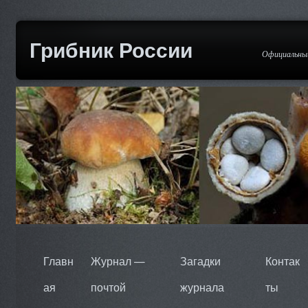
Грибник России
Официальный
Главн
Журнал —
Загадки
Контак
ая
почтой
журнала
ты