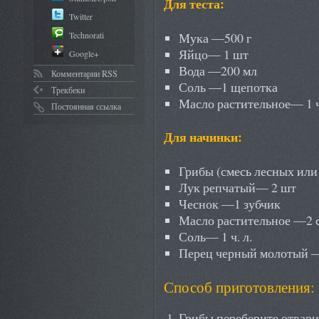
Для теста:
Twitter
Technorati
Мука —500 г
Яйцо— 1 шт
Google+
Вода —200 мл
Комментарии RSS
Соль —1 щепотка
Трекбеки
Масло растительное— 1 ч
Постоянная ссылка
Для начинки:
Грибы (смесь лесных ил
Лук репчатый— 2 шт
Чеснок —1 зубчик
Масло растительное —2 ст
Соль— 1 ч. л.
Перец черный молотый 
Способ приготовления:
Грибы переберите,отварит