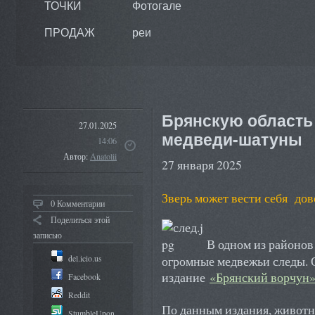
ТОЧКИ
Фотогале
ПРОДАЖ
реи
Брянскую область 
27.01.2025
медведи-шатуны
14:06
Автор:
Anatolii
27 января 2025
Зверь может вести себя дов
0 Комментарии
Поделиться этой
записью
В одном из районов
del.icio.us
огромные медвежьи следы. 
издание
«Брянский ворчун»
Facebook
Reddit
По данным издания, животн
StumbleUpon