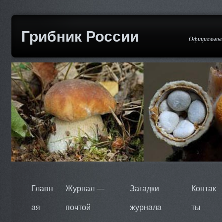
Грибник России
Официальный
Главн
Журнал —
Загадки
Контак
ая
почтой
журнала
ты