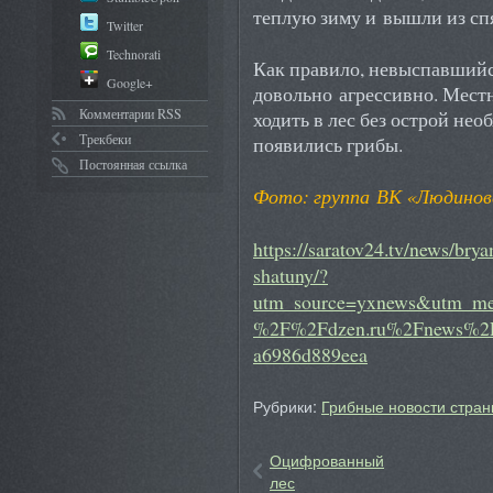
теплую зиму и вышли из сп
Twitter
Technorati
Как правило, невыспавшийс
Google+
довольно агрессивно. Мест
Комментарии RSS
ходить в лес без острой нео
Трекбеки
появились грибы.
Постоянная ссылка
Фото: группа ВК «Людинов
https://saratov24.tv/news/bry
shatuny/?
utm_source=yxnews&utm_me
%2F%2Fdzen.ru%2Fnews%2Fs
a6986d889eea
Рубрики:
Грибные новости стран
Оцифрованный
лес