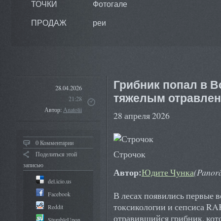
ТОЧКИ
Фотогале
ПРОДАЖ
реи
Грибник попал в В
28.04.2026
тяжелым отравлен
21:28
Автор:
Anatolii
28 апреля 2026
0 Комментарии
Строчок
Поделиться этой
записью
Автор:
Юдите Чунка
(Panor
del.icio.us
В лесах появились первые в
Facebook
токсикологии и сепсиса RA
Reddit
отравившийся грибник, кот
StumbleUpon