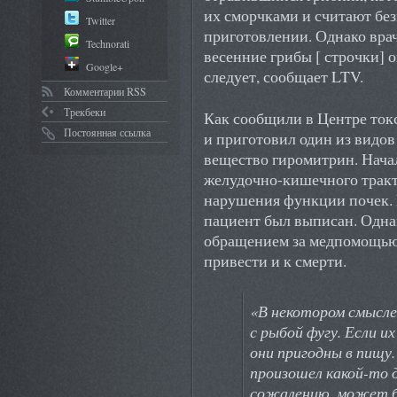
их сморчками и считают бе
Twitter
приготовлении. Однако вра
Technorati
весенние грибы [ строчки] 
Google+
следует, сообщает LTV.
Комментарии RSS
Трекбеки
Как сообщили в Центре токс
Постоянная ссылка
и приготовил один из видов
вещество гиромитрин. Начал
желудочно-кишечного тракт
нарушения функции почек. 
пациент был выписан. Однак
обращением за медпомощью,
привести и к смерти.
«В некотором смысле
с рыбой фугу. Если и
они пригодны в пищу.
произошел какой-то д
сожалению, может бы