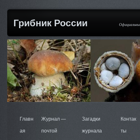
Грибник России
Официальный
Главн
Журнал —
Загадки
Контак
ая
почтой
журнала
ты