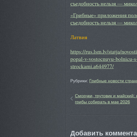
«Грибные» приложения поле
съедобность нельзя — мико
Латвия
https://rus.lsm.lv/statja/novos
popal-v-vostocnuyu-bolnicu-s
strockami.a644977/
Рубрики:
Грибные новости стран
Сморчки, трутовик и майский: 
грибы собирать в мае 2026
Добавить коммент