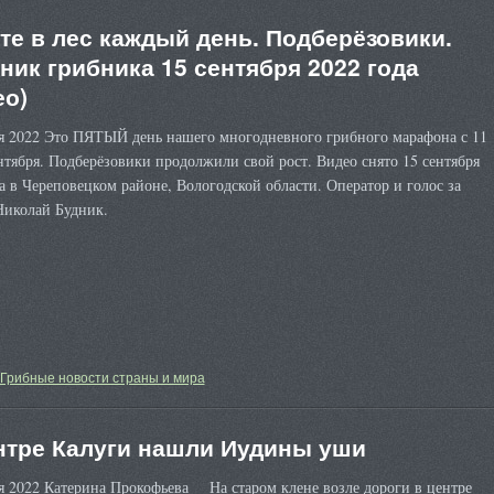
те в лес каждый день. Подберёзовики.
ник грибника 15 сентября 2022 года
ео)
ря 2022 Это ПЯТЫЙ день нашего многодневного грибного марафона с 11
нтября. Подберёзовики продолжили свой рост. Видео снято 15 сентября
а в Череповецком районе, Вологодской области. Оператор и голос за
Николай Будник.
Грибные новости страны и мира
нтре Калуги нашли Иудины уши
я 2022 Катерина Прокофьева На старом клене возле дороги в центре