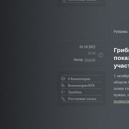
Рубрика:
01.10.2022
Гриб
18:30
пока
Автор:
Anatolii
учас
1 октябр
0 Комментарии
области
Комментарии RSS
осени гл
Трекбеки
нужно, 
Постоянная ссылка
полнос