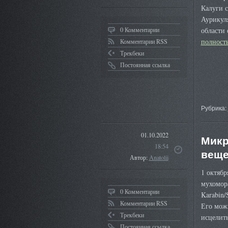
Калуги 
Аурикул
0 Комментарии
области
полнос
Комментарии RSS
Трекбеки
Постоянная ссылка
Рубрика:
01.10.2022
Микр
18:54
веще
Автор:
Anatolii
1 октяб
мухомора
0 Комментарии
Karabin/
Комментарии RSS
Его мож
Трекбеки
исцелит
Постоянная ссылка