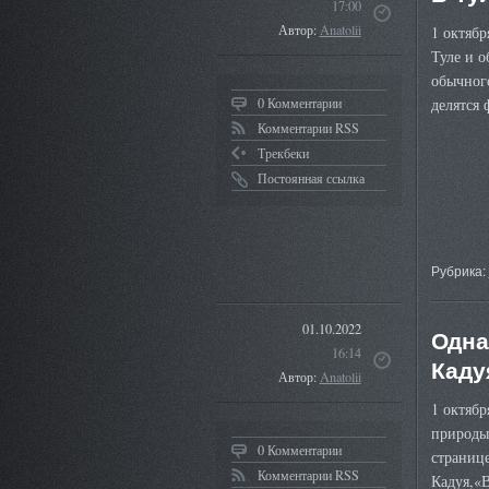
17:00
Автор:
Anatolii
1 октябр
Туле и о
обычного
0 Комментарии
делятся 
Комментарии RSS
Трекбеки
Постоянная ссылка
Рубрика:
01.10.2022
Одна
16:14
Каду
Автор:
Anatolii
1 октябр
природы
0 Комментарии
странице
Комментарии RSS
Кадуя,«