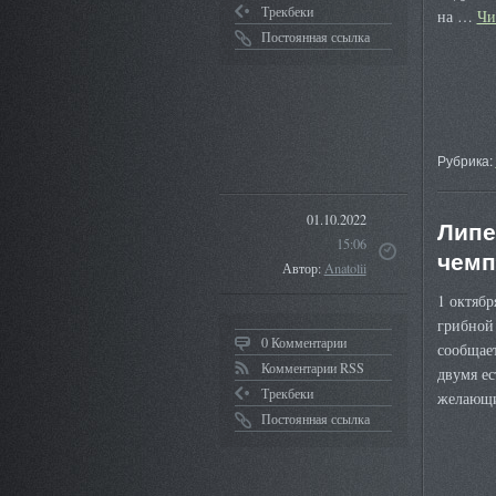
Трекбеки
на …
Чи
Постоянная ссылка
Рубрика:
01.10.2022
Липе
15:06
чемп
Автор:
Anatolii
1 октябр
грибной
0 Комментарии
сообщает
Комментарии RSS
двумя е
Трекбеки
желающи
Постоянная ссылка