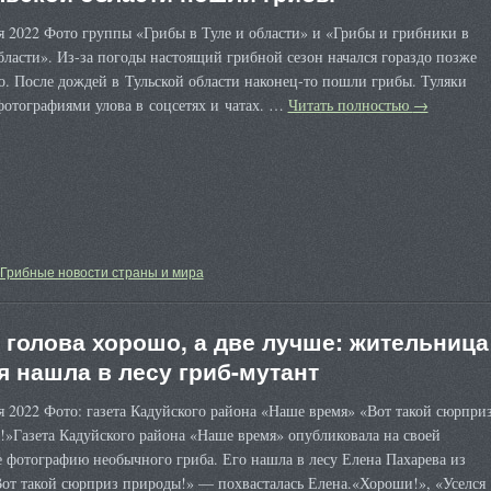
я 2022 Фото группы «Грибы в Туле и области» и «Грибы и грибники в
бласти». Из-за погоды настоящий грибной сезон начался гораздо позже
. После дождей в Тульской области наконец-то пошли грибы. Туляки
фотографиями улова в соцсетях и чатах. …
Читать полностью
→
Грибные новости страны и мира
 голова хорошо, а две лучше: жительница
я нашла в лесу гриб-мутант
я 2022 Фото: газета Кадуйского района «Наше время» «Вот такой сюрпри
!»Газета Кадуйского района «Наше время» опубликовала на своей
 фотографию необычного гриба. Его нашла в лесу Елена Пахарева из
Вот такой сюрприз природы!» — похвасталась Елена.«Хороши!», «Уселся