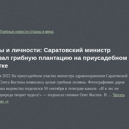
Грибные новости страны и мира
ы и личности: Саратовский министр
зал грибную плантацию на приусадебном
тке
я 2022 На приусадебном участке министра здравоохранения Саратовской
 Олега Костина появились целые грибные поляны. Фотографиями даров
ава ведомства поделился 30 сентября в телеграм-канале. «И в лес не
природа творит чудеса!» — подписал снимки Олег Костин. В …
Читать
тью
→