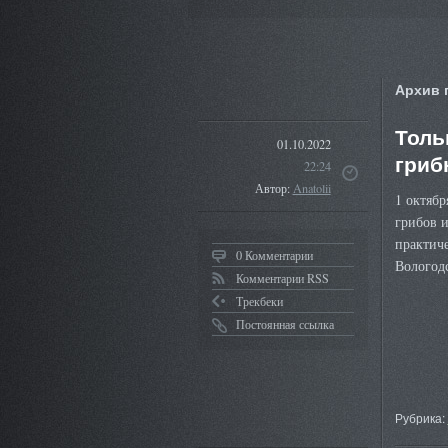
Архив 
Толь
01.10.2022
гриб
22:24
Автор:
Anatolii
1 октябр
грибов и
практиче
0 Комментарии
Вологод
Комментарии RSS
Трекбеки
Постоянная ссылка
Рубрика: