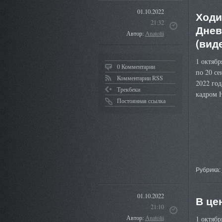
01.10.2022
Ходи
21:32
Днев
Автор:
Anatolii
(вид
1 октяб
0 Комментарии
по 20 се
Комментарии RSS
2022 год
Трекбеки
кадром 
Постоянная ссылка
Рубрика:
01.10.2022
В це
21:10
Автор:
Anatolii
1 октябр