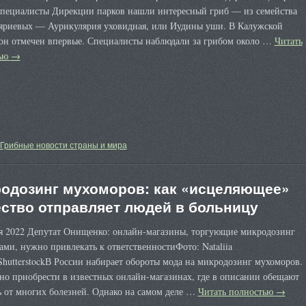
специалисты Дирекции парков нашли интересный гриб — из семейства
яриевых — Аурикулярия уховидная, или Иудины уши. В Калужской
 он отмечен впервые. Специалисты наблюдали за грибом около …
Читать
тью
→
Грибные новости страны и мира
одозинг мухоморов: как «исцеляющее»
ство отправляет людей в больницу
ря 2022 Депутат Онищенко: онлайн-магазины, торгующие микродозинг
ми, нужно привлекать к ответственностиФото: Nataliia
ShutterstockВ России набирает обороты мода на микродозинг мухоморов.
но приобрести в известных онлайн-магазинах, где в описании обещают
ь от многих болезней. Однако на самом деле …
Читать полностью
→