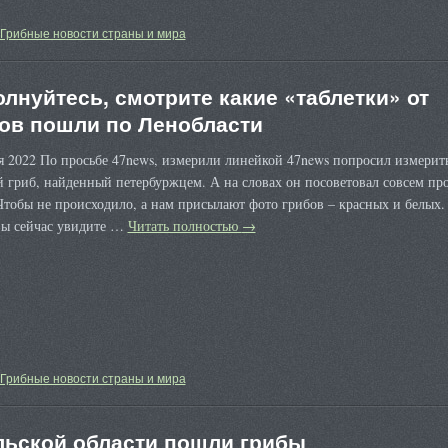
Грибные новости страны и мира
олнуйтесь, смотрите какие «таблетки» от
ов пошли по Ленобласти
я 2022 По просьбе 47news, измерили линейкой 47news попросил измерит
 гриб, найденный петербуржцем. А на словах он посоветовал совсем пр
Чтобы не происходило, а нам присылают фото грибов – красных и белых.
 вы сейчас увидите …
Читать полностью
→
Грибные новости страны и мира
льской области пошли грибы