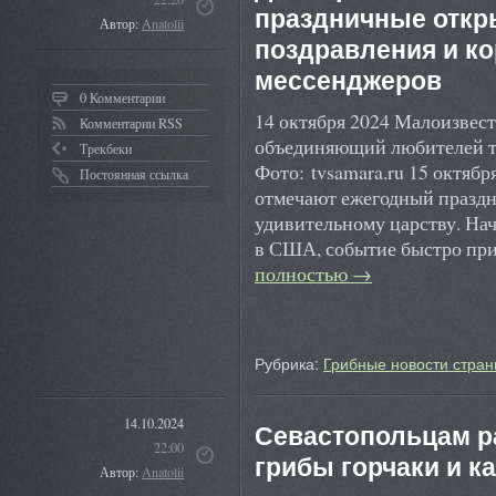
праздничные откр
Автор:
Anatolii
поздравления и к
мессенджеров
0 Комментарии
14 октября 2024 Малоизвес
Комментарии RSS
объединяющий любителей т
Трекбеки
Фото: tvsamara.ru 15 октяб
Постоянная ссылка
отмечают ежегодный празд
удивительному царству. На
в США, событие быстро пр
полностью
→
Рубрика:
Грибные новости стран
14.10.2024
Севастопольцам р
22:00
грибы горчаки и к
Автор:
Anatolii