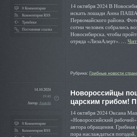
14 октября 2024 В Новосиб
0 Комментарии
искать лошади Анна ПАША
Комментарии RSS
Первомайского района. Ф
Трекбеки
сотни человек собрались во
Постоянная ссылка
Новосибирска, чтобы пройт
отряда «ЛизаАлерт». …
Чит
Рубрика:
Грибные новости стран
14.10.2024
Новороссийцы пош
19:40
царским грибом! 
Автор:
Anatolii
14 октября 2024 Оксана М
«Новороссийский рабочий» 
0 Комментарии
автора обращения. Грибная п
Комментарии RSS
пора наслаждаться погодой