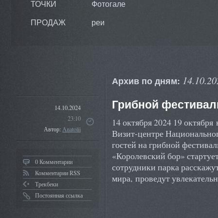
ТОЧКИ
Фотогале
ПРОДАЖ
реи
14.10.20
Архив по дням:
Грибной фестивал
14.10.2024
23:10
14 октября 2024 19 октября
Автор:
Anatolii
Визит-центре Национальног
гостей на грибной фестивал
«Королевский бор» стартует
0 Комментарии
сотрудники парка расскажут
Комментарии RSS
мира, проведут увлекатель
Трекбеки
Постоянная ссылка