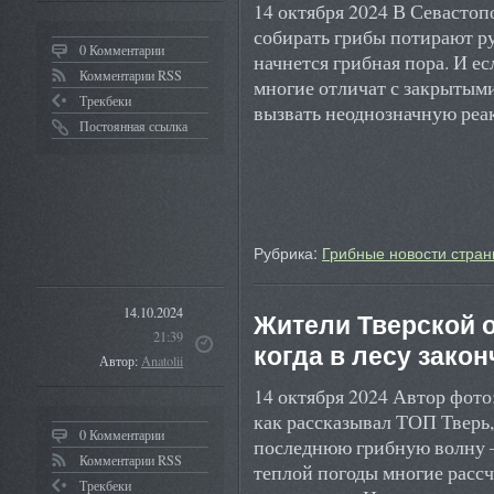
14 октября 2024 В Севастоп
собирать грибы потирают рук
0 Комментарии
начнется грибная пора. И е
Комментарии RSS
многие отличат с закрытыми
Трекбеки
вызвать неоднозначную ре
Постоянная ссылка
Рубрика:
Грибные новости стран
14.10.2024
Жители Тверской о
21:39
когда в лесу зако
Автор:
Anatolii
14 октября 2024 Автор фото
как рассказывал ТОП Тверь
0 Комментарии
последнюю грибную волну –
Комментарии RSS
теплой погоды многие расс
Трекбеки