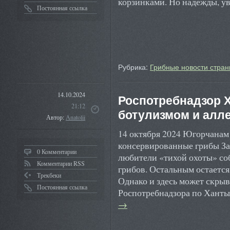
корзинками. Но надежды, у
Постоянная ссылка
Рубрика:
Грибные новости стран
14.10.2024
Роспотребнадзор 
21:12
ботулизмом и алле
Автор:
Anatolii
14 октября 2024 Югорчанам 
консервированные грибы За
0 Комментарии
любители «тихой охоты» соб
Комментарии RSS
грибов. Остальным остается
Трекбеки
Однако и здесь может скрыв
Постоянная ссылка
Роспотребнадзора по Хан
→