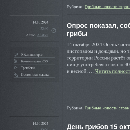
Рубрика:
Грибные новости стран
14.10.2024
Опрос показал, со
22:40
грибы
Автор:
Anatolii
14 октября 2024 Осень часто
листопадом и дождями, но т
0 Комментарии
территории России растёт ок
Комментарии RSS
пищу употребляют около 30
Трекбеки
и весной, …
Читать полнос
Постоянная ссылка
Рубрика:
Грибные новости стран
14.10.2024
День грибов 15 окт
22:20