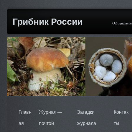
Грибник России
Официальный
Главн
Журнал —
Загадки
Контак
ая
почтой
журнала
ты