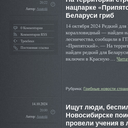
20:22
нацпарке «Припят
Автор:
Anatolii
Беларуси гриб
14 октября 2024 Редкий для
0 Комментарии
коралловидный — найден н
Комментарии RSS
лесничества, сообщили в 
Трекбеки
«Припятский». — На террит
Постоянная ссылка
найден редкий для Беларус
включен в Красную …
Чита
Рубрика:
Грибные новости стран
14.10.2024
Ищут люди, беспил
20:00
Новосибирске пои
Автор:
Anatolii
провели учения в 