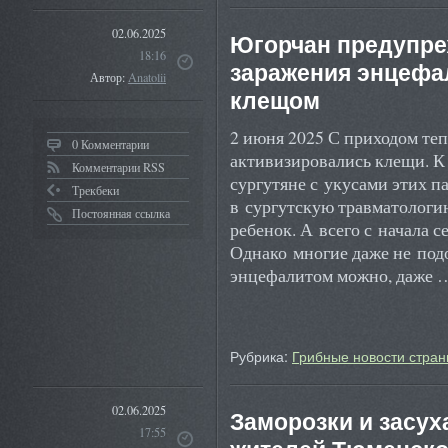
02.06.2025
Югорчан предупре
18:16
заражения энцефал
Автор:
Anatolii
клещом
2 июня 2025 С приходом тепл
0 Комментарии
активизировались клещи. К
Комментарии RSS
сургутяне с укусами этих п
Трекбеки
в сургутскую травматологи
Постоянная ссылка
ребенок. А всего с начала с
Однако многие даже не подо
энцефалитом можно, даже
Рубрика:
Грибные новости стран
02.06.2025
Заморозки и засух
17:55