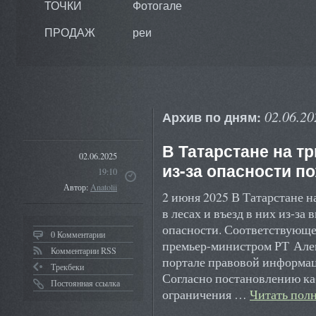
ТОЧКИ
Фотогале
ПРОДАЖ
реи
02.06.20
Архив по дням:
В Татарстане на т
02.06.2025
из-за опасности п
19:10
Автор:
Anatolii
2 июня 2025 В Татарстане н
в лесах и въезд в них из-за
опасности. Соответствующе
0 Комментарии
премьер-министром РТ Але
Комментарии RSS
портале правовой информа
Трекбеки
Согласно постановлению ка
Постоянная ссылка
ограничения …
Читать пол