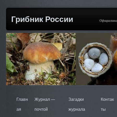
Грибник России
Официальный
Главн
Журнал —
Загадки
Контак
ая
почтой
журнала
ты