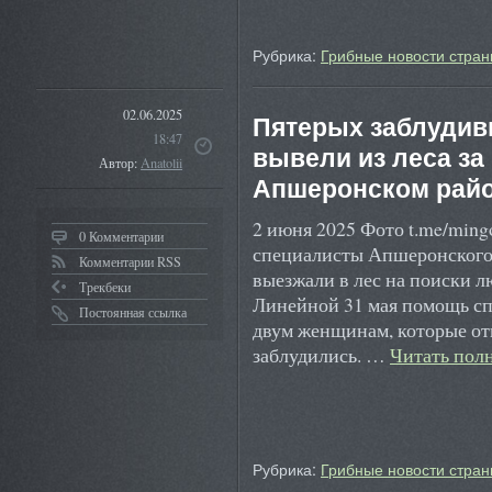
Рубрика:
Грибные новости стран
02.06.2025
Пятерых заблудив
18:47
вывели из леса за
Автор:
Anatolii
Апшеронском рай
2 июня 2025 Фото t.me/min
0 Комментарии
специалисты Апшеронского 
Комментарии RSS
выезжали в лес на поиски л
Трекбеки
Линейной 31 мая помощь сп
Постоянная ссылка
двум женщинам, которые отп
заблудились. …
Читать пол
Рубрика:
Грибные новости стран