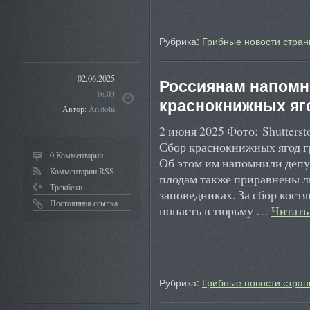
Рубрика:
Грибные новости стран
02.06.2025
Россиянам напомни
16:03
краснокнижных яг
Автор:
Anatolii
2 июня 2025 Фото: Shutter
Сбор краснокнижных ягод г
0 Комментарии
Об этом им напомнили деп
Комментарии RSS
плодам также приравнены л
Трекбеки
заповедниках. За сбор кос
Постоянная ссылка
попасть в тюрьму …
Читать
Рубрика:
Грибные новости стран