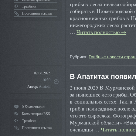
грибы в лесах нельзя собир
Трекбеки
собирать в Нижегородской о
Постоянная ссылка
краснокнижных грибов в Н
нижегородских лесах расте
…
Читать полностью
→
Рубрика:
Грибные новости стран
02.06.2025
В Апатитах появи
16:30
2 июня 2025 В Мурманской 
Автор:
Anatolii
за нынешнее лето грибы. Об
в социальных сетях. Так, в
0 Комментарии
гриб в палисаднике возле о
Комментарии RSS
что это сыроежка. Фотогра
Трекбеки
Мурманской области» «Вко
Постоянная ссылка
очевидцы …
Читать полно