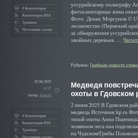
уссурийскому полиграфу А
0 Комментарии
фитосанитарные зоны охвати
Комментарии RSS
Фото: Денис Моргунов © U
Трекбеки
лесничестве (Пермский край
Постоянная ссылка
за обнаружения уссурийско
хвойных деревьев. …
Читат
Рубрика:
Грибные новости стран
02.06.2025
Медведя повстреч
14:35
охоты в Гдовском 
Автор:
Anatolii
2 июня 2025 В Гдовском ра
медведь Источник:kp.ru Ф
0 Комментарии
тихой охоты Анна Пшеницын
Комментарии RSS
хозяином леса она поделил
Трекбеки
на Чудском/Грибы Псковско
Постоянная ссылка