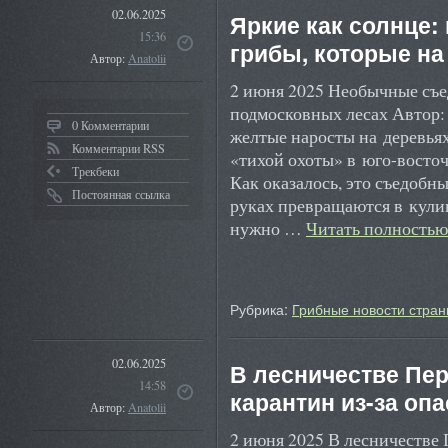
02.06.2025
Яркие как солнце:
15:36
грибы, которые на
Автор:
Anatolii
2 июня 2025 Необычные съе
подмосковных лесах Автор:
0 Комментарии
желтые наросты на деревья
Комментарии RSS
«тихой охоты» в юго-восто
Трекбеки
Как оказалось, это съедобн
Постоянная ссылка
руках превращаются в кули
нужно …
Читать полность
Рубрика:
Грибные новости стран
02.06.2025
В лесничестве Пер
14:58
карантин из-за оп
Автор:
Anatolii
2 июня 2025 В лесничестве 