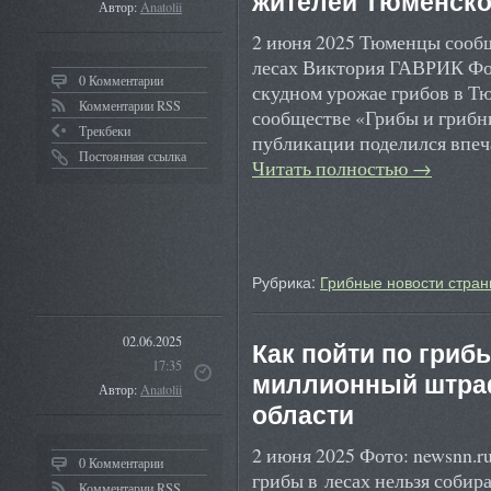
жителей Тюменско
Автор:
Anatolii
2 июня 2025 Тюменцы сообщ
лесах Виктория ГАВРИК Фот
0 Комментарии
скудном урожае грибов в Т
Комментарии RSS
сообществе «Грибы и грибн
Трекбеки
публикации поделился впеч
Постоянная ссылка
Читать полностью
→
Рубрика:
Грибные новости стран
02.06.2025
Как пойти по грибы
17:35
миллионный штра
Автор:
Anatolii
области
2 июня 2025 Фото: newsnn.r
0 Комментарии
грибы в лесах нельзя собир
Комментарии RSS