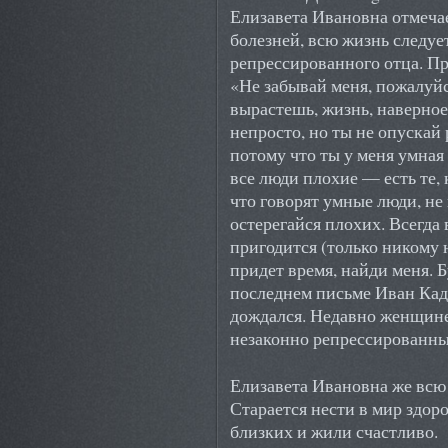
Елизавета Ивановна отмечае
болезней, всю жизнь следуе
репрессированного отца. П
«Не забывай меня, пожалуйс
вырастешь, жизнь, наверное,
непросто, но ты не опускай
потому что ты у меня умная
все люди плохие — есть те,
что говорят умные люди, не
остерегайся плохих. Всегда 
пригодится (только никому 
придет время, найди меня. 
последнем письме Иван Кад
дождался. Недавно женщине 
незаконно репрессированны
Елизавета Ивановна же всю 
Старается нести в мир здо
близких и жили счастливо.